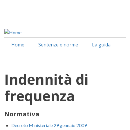
Salta
al
Facebook
contenuto
Linkedin
principale
Home
Sentenze e norme
La guida
Indennità di
frequenza
Normativa
Decreto Ministeriale 29 gennaio 2009