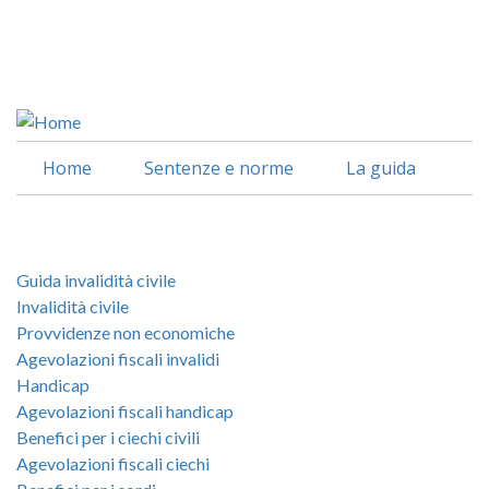
Salta
al
Facebook
contenuto
Linkedin
principale
Home
Sentenze e norme
La guida
Guida invalidità civile
Invalidità civile
Provvidenze non economiche
Agevolazioni fiscali invalidi
Handicap
Agevolazioni fiscali handicap
Benefici per i ciechi civili
Agevolazioni fiscali ciechi