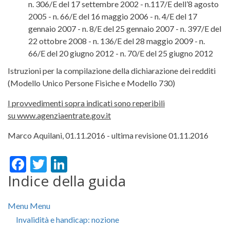
n. 306/E del 17 settembre 2002 - n.117/E dell’8 agosto
2005 - n. 66/E del 16 maggio 2006 - n. 4/E del 17
gennaio 2007 - n. 8/E del 25 gennaio 2007 - n. 397/E del
22 ottobre 2008 - n. 136/E del 28 maggio 2009 - n.
66/E del 20 giugno 2012 - n. 70/E del 25 giugno 2012
Istruzioni per la compilazione della dichiarazione dei redditi
(Modello Unico Persone Fisiche e Modello 730)
I provvedimenti sopra indicati sono reperibili
su www.agenziaentrate.gov.it
Marco Aquilani,
01.11.2016
- ultima revisione 01.11.2016
Facebook
Twitter
LinkedIn
Per saperne di più
Indice della guida
Menu
Menu
Invalidità e handicap: nozione