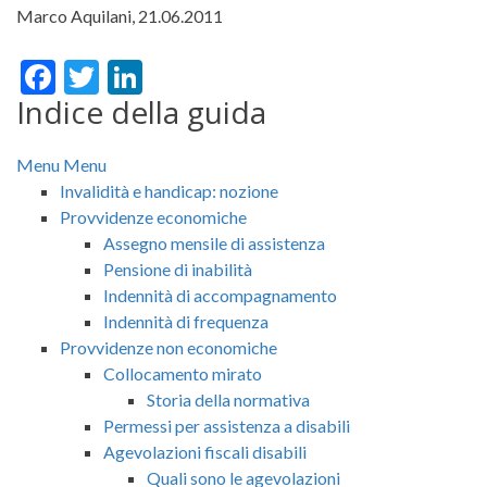
Marco Aquilani,
21.06.2011
Facebook
Twitter
LinkedIn
Provvidenze non economiche
Indice della guida
Menu
Menu
Invalidità e handicap: nozione
Provvidenze economiche
Assegno mensile di assistenza
Pensione di inabilità
Indennità di accompagnamento
Indennità di frequenza
Provvidenze non economiche
Collocamento mirato
Storia della normativa
Permessi per assistenza a disabili
Agevolazioni fiscali disabili
Quali sono le agevolazioni