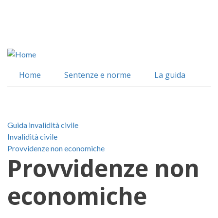
Salta
al
Facebook
contenuto
Linkedin
principale
Home
Sentenze e norme
La guida
Guida invalidità civile
Invalidità civile
Provvidenze non economiche
Provvidenze non
economiche