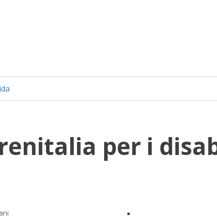
ida
enitalia per i disab
ani