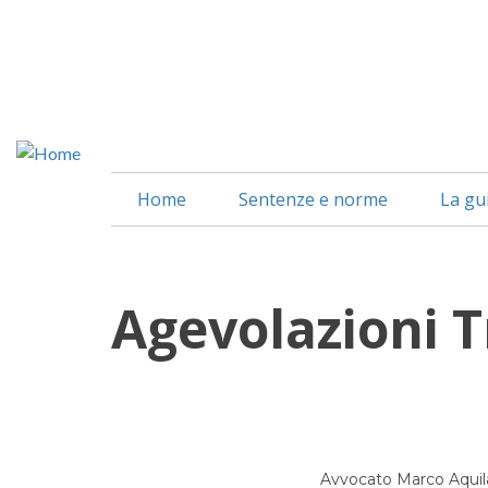
Salta
al
contenuto
principale
Home
Sentenze e norme
La gu
Agevolazioni Tr
Avvocato Marco Aquil