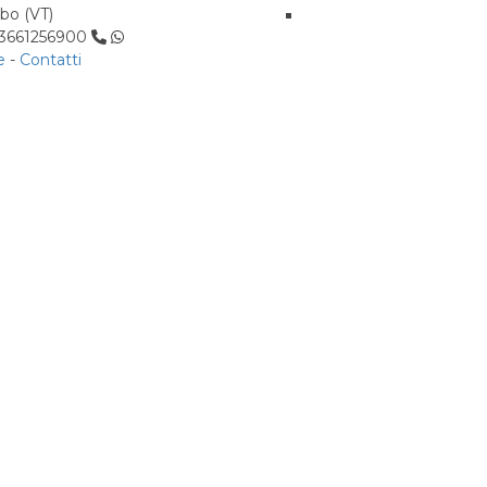
rbo (VT)
: 3661256900
e
-
Contatti