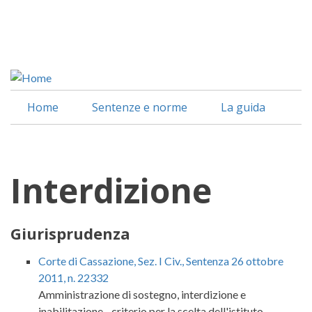
Salta
al
Facebook
contenuto
Linkedin
principale
Home
Sentenze e norme
La guida
Interdizione
Giurisprudenza
Corte di Cassazione, Sez. I Civ., Sentenza 26 ottobre
2011, n. 22332
Amministrazione di sostegno, interdizione e
inabilitazione - criterio per la scelta dell'istituto