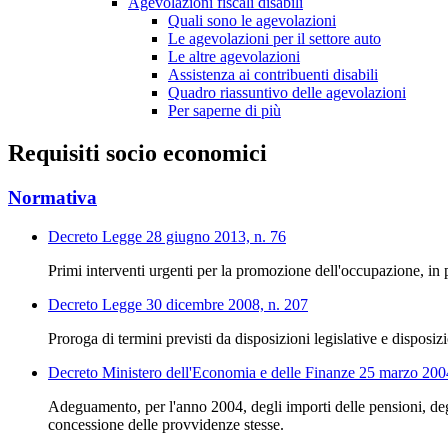
Agevolazioni fiscali disabili
Quali sono le agevolazioni
Le agevolazioni per il settore auto
Le altre agevolazioni
Assistenza ai contribuenti disabili
Quadro riassuntivo delle agevolazioni
Per saperne di più
Requisiti socio economici
Normativa
Decreto Legge 28 giugno 2013, n. 76
Primi interventi urgenti per la promozione dell'occupazione, in p
Decreto Legge 30 dicembre 2008, n. 207
Proroga di termini previsti da disposizioni legislative e disposizi
Decreto Ministero dell'Economia e delle Finanze 25 marzo 200
Adeguamento, per l'anno 2004, degli importi delle pensioni, degli a
concessione delle provvidenze stesse.