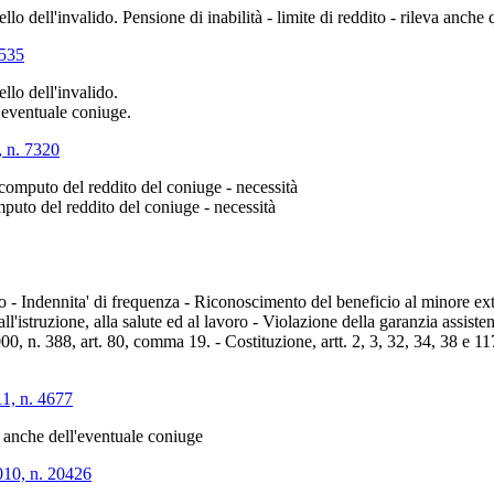
llo dell'invalido. Pensione di inabilità - limite di reddito - rileva anche
8535
llo dell'invalido.
l'eventuale coniuge.
, n. 7320
- computo del reddito del coniuge - necessità
puto del reddito del coniuge - necessità
ero - Indennita' di frequenza - Riconoscimento del beneficio al minore extr
all'istruzione, alla salute ed al lavoro - Violazione della garanzia assis
00, n. 388, art. 80, comma 19. - Costituzione, artt. 2, 3, 32, 34, 38 e 11
11, n. 4677
o anche dell'eventuale coniuge
010, n. 20426