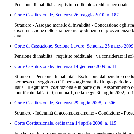
Pensione di inabilità - requisito reddituale - reddito personale
Corte Costituzionale, Sentenza 26 maggio 2010, n. 187
Straniero - Assegno mensile di invalidità - Concessione agli stran
discriminazione dello straniero nel godimento di provvidenza des
qua.
Corte di Cassazione, Sezione Lavoro, Sentenza 25 marzo 2009
Pensione di inabilità - requisito reddituale - va considerato il sol
Corte Costituzionale, Sentenza 14 gennaio 2009, n. 11
Straniero - Pensione di inabilita' - Esclusione dal beneficio dello 
permesso di soggiorno CE per soggiornanti di lungo periodo - Intr
Italia - Illegittimita' costituzionale in parte qua - Assorbiment
modificato dall'art. 9, comma 1, della legge 30 luglio 2002, n. 18
Corte Costituzionale, Sentenza 29 luglio 2008, n. 306
Straniero - Indennità di accompagnamento - Condizione - Possesso
Corte Costituzionale, ordinanza 14 aprile 2008, n. 115
Invalidi civili - provvidenze economiche - questione di legittimità