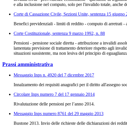
e alla inclusione nel computo, solo per l'invalido totale, anche d
Corte di Cassazione Civile, Sezioni Unite, sentenza 15 giugno
Benefici previdenziali - limiti di reddito - computo di arretrati 
Corte Costituzionale, sentenza 9 marzo 1992, n. 88
Pensioni - pensione sociale diretta - attribuzione a invalidi asso
lamentata previsione di trattamento deteriore rispetto agli invali
situazioni sussistente, ma non lesiva del principio di eguaglianz
Prassi amministrativa
Messaggio Inps n. 4920 del 7 dicembre 2017
Innalzamento dei requisiti anagrafici per il diritto all'assegno soci
Circolare Inps numero 7 del 17 gennaio 2014
Rivalutazione delle pensioni per l’anno 2014.
Messaggio Inps numero 8761 del 29 maggio 2013
Bustone 2013. Invio delle richieste delle dichiarazioni dei redditi 