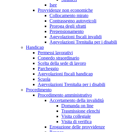
Isee
Provvidenze non economiche
Collocamento mirato
Contrassegno autoveicoli
Proroga degli sfratti
Prepensionamento
Agevolazioni fiscali invalidi
Agevolazioni Trenitalia per i disabili
Handicap
Permessi lavorativi
Congedo straordinario
Scelta della sede di lavoro
Parcheggio
Agevolazioni fiscali handicap
Scuola
Agevolazioni Trenitalia per i disabili
Procedimento
Procedimento amministrativo
Accertamento della invalidità
Domanda on line
Trasmissione elenchi
Visita collegiale
Visita di verifica
Erogazione delle provvidenze