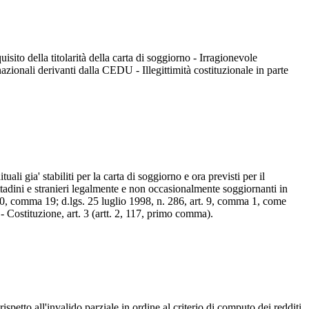
isito della titolarità della carta di soggiorno - Irragionevole
zionali derivanti dalla CEDU - Illegittimità costituzionale in parte
ali gia' stabiliti per la carta di soggiorno e ora previsti per il
ttadini e stranieri legalmente e non occasionalmente soggiornanti in
t. 80, comma 19; d.lgs. 25 luglio 1998, n. 286, art. 9, comma 1, come
 - Costituzione, art. 3 (artt. 2, 117, primo comma).
ispetto all'invalido parziale in ordine al criterio di computo dei redditi