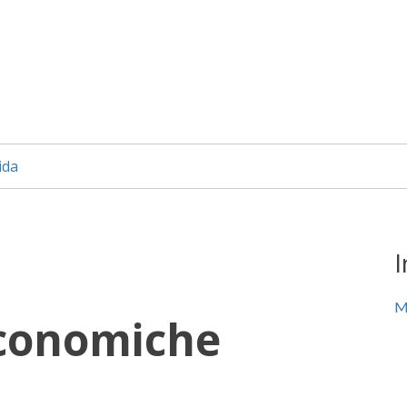
ida
I
M
economiche