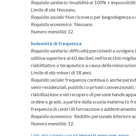
Requisito sanitario:
Invalidità al 100% + impossibilit
Limite di età:
Nessuno.
Requisito sociale:
Non ricovero per lungodegenza o r
Requisito economico:
Nessuno.
Numero mensilità:
12.
Indennità di frequenza
Requisito sanitario:
difficoltà persistenti a svolgere 
uditiva superiore ai 60 decibel, nell'orecchio migli
riabilitativo o terapeutico a causa della minorazion
Limite di età:
minori di 18 anni.
Requisito sociale:
frequenza continua o anche periodic
semi-residenziali, pubblici o privati convenzionati,
riabilitazione e nel recupero di persone handicappa
ordine o grado, a partire dalla scuola materna (o fre
frequenza di centri di formazione o addestramento
Requisito economico:
Reddito personale inferiore ad
Numero mensilità:
12.
Link alla scheda con gli
importi anno per anno