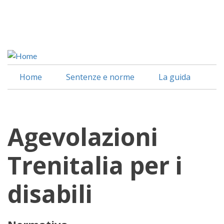
Salta
al
Facebook
contenuto
Linkedin
principale
Home
Sentenze e norme
La guida
Agevolazioni
Trenitalia per i
disabili