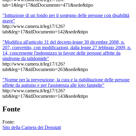
tab=1&leg=17&idDocumento=471&sede&tipo
"Istituzione di un fondo per il sostegno delle persone con disabilità
grave"
http://www.camera.it/leg17/126?
tab&leg=17&idDocumento=142&sede&tipo
"Modifica all'articolo 31 del decreto-legge 30 dicembre 2008, n.
207, convertito, con modificazioni, dalla legge 27 febbraio 2009, n.
14, concernente l'indennizzo in favore delle persone affette da
sindrome da talidomide"
http://www.camera.it/leg17/126?
tab&leg=17&idDocumento=263&sede&tipo
"Norme per la prevenzione, la cura e la riabilitazione delle persone
affette da autismo e per l'assistenza alle loro famiglie"
http://www.camera.it/leg17/126?
tab&leg=17&idDocumento=143&sede&tipo
Fonte
Fonte:
Sito della Camera dei Deputati