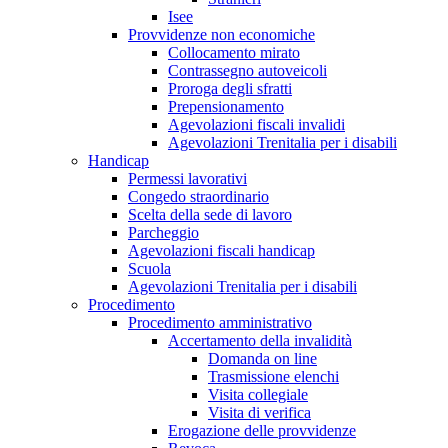
Isee
Provvidenze non economiche
Collocamento mirato
Contrassegno autoveicoli
Proroga degli sfratti
Prepensionamento
Agevolazioni fiscali invalidi
Agevolazioni Trenitalia per i disabili
Handicap
Permessi lavorativi
Congedo straordinario
Scelta della sede di lavoro
Parcheggio
Agevolazioni fiscali handicap
Scuola
Agevolazioni Trenitalia per i disabili
Procedimento
Procedimento amministrativo
Accertamento della invalidità
Domanda on line
Trasmissione elenchi
Visita collegiale
Visita di verifica
Erogazione delle provvidenze