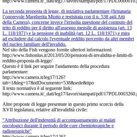
http://www.camera.it/_dati/leg17/lavori/stampati/pdf/17PDL0000010.
La seconda proposta di legge, di iniziativa parlamentare (firmataria
l’onorevole Margherita Miotto e registrata con il n. 538 agli Atti
della Camera), concerne invece l'irrisolta questione del computo del
tetto di reddito per il diritto all'assegno mensile di assistenza (art. 13
L. 118/1971) e la pensione di inabilità (art. 12 L. 118/1971) e mira
ad escludere dal calcolo l'eventuale reddito percepito da altri membri
del nucleo familiare dell'invalido.
Nel sito della Fish vengono fornite ulteriori informazioni:
http://www.fishonlus.it/2013/05/20/pensioni-di-invalidita-e-limiti-di-
reddito-proposta-di-legge/
Questo è il link per seguire l'andamento della procedura
parlamentare:
http://www.camera.it/leg17/126?
tab=1&leg=17&idDocumento=538&sede&tipo
Il testo normativo è al seguente link:
http://www.camera.it/_dati/leg17/lavori/stampati/pdf/17PDL0003260.
Altre proposte di legge presentate in questo primo scorcio della
XVII legislatura, relative all'invalidità civile:
"Attribuzione dell'indennità di accompagnamento ai malati
oncologici durante il periodo delle cure chemioterapiche e
radioterapiche"
http://www.camera.it/leg17/126?