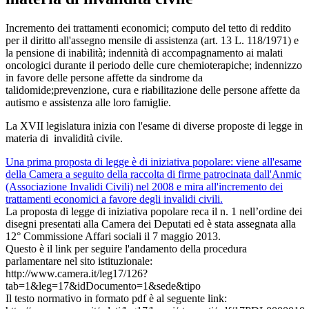
XVII Legislatura: proposte di legge in mater
Incremento dei trattamenti economici; computo del tetto di reddito
per il diritto all'assegno mensile di assistenza (art. 13 L. 118/1971) e
la pensione di inabilità; indennità di accompagnamento ai malati
oncologici durante il periodo delle cure chemioterapiche; indennizzo
in favore delle persone affette da sindrome da
talidomide;prevenzione, cura e riabilitazione delle persone affette da
autismo e assistenza alle loro famiglie.
La XVII legislatura inizia con l'esame di diverse proposte di legge in
materia di invalidità civile.
Una prima proposta di legge è di iniziativa popolare: viene all'esame
della Camera a seguito della raccolta di firme patrocinata dall'Anmic
(Associazione Invalidi Civili) nel 2008 e mira all'incremento dei
trattamenti economici a favore degli invalidi civili.
La proposta di legge di iniziativa popolare reca il n. 1 nell’ordine dei
disegni presentati alla Camera dei Deputati ed è stata assegnata alla
12° Commissione Affari sociali il 7 maggio 2013.
Questo è il link per seguire l'andamento della procedura
parlamentare nel sito istituzionale:
http://www.camera.it/leg17/126?
tab=1&leg=17&idDocumento=1&sede&tipo
Il testo normativo in formato pdf è al seguente link: