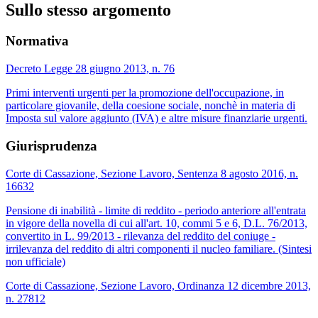
Sullo stesso argomento
Normativa
Decreto Legge 28 giugno 2013, n. 76
Primi interventi urgenti per la promozione dell'occupazione, in
particolare giovanile, della coesione sociale, nonchè in materia di
Imposta sul valore aggiunto (IVA) e altre misure finanziarie urgenti.
Giurisprudenza
Corte di Cassazione, Sezione Lavoro, Sentenza 8 agosto 2016, n.
16632
Pensione di inabilità - limite di reddito - periodo anteriore all'entrata
in vigore della novella di cui all'art. 10, commi 5 e 6, D.L. 76/2013,
convertito in L. 99/2013 - rilevanza del reddito del coniuge -
irrilevanza del reddito di altri componenti il nucleo familiare. (Sintesi
non ufficiale)
Corte di Cassazione, Sezione Lavoro, Ordinanza 12 dicembre 2013,
n. 27812