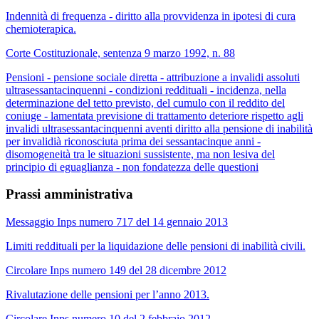
Indennità di frequenza - diritto alla provvidenza in ipotesi di cura
chemioterapica.
Corte Costituzionale, sentenza 9 marzo 1992, n. 88
Pensioni - pensione sociale diretta - attribuzione a invalidi assoluti
ultrasessantacinquenni - condizioni reddituali - incidenza, nella
determinazione del tetto previsto, del cumulo con il reddito del
coniuge - lamentata previsione di trattamento deteriore rispetto agli
invalidi ultrasessantacinquenni aventi diritto alla pensione di inabilità
per invalidià riconosciuta prima dei sessantacinque anni -
disomogeneità tra le situazioni sussistente, ma non lesiva del
principio di eguaglianza - non fondatezza delle questioni
Prassi amministrativa
Messaggio Inps numero 717 del 14 gennaio 2013
Limiti reddituali per la liquidazione delle pensioni di inabilità civili.
Circolare Inps numero 149 del 28 dicembre 2012
Rivalutazione delle pensioni per l’anno 2013.
Circolare Inps numero 10 del 2 febbraio 2012