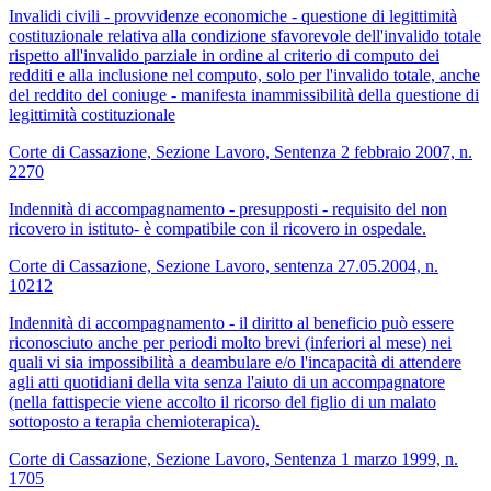
Invalidi civili - provvidenze economiche - questione di legittimità
costituzionale relativa alla condizione sfavorevole dell'invalido totale
rispetto all'invalido parziale in ordine al criterio di computo dei
redditi e alla inclusione nel computo, solo per l'invalido totale, anche
del reddito del coniuge - manifesta inammissibilità della questione di
legittimità costituzionale
Corte di Cassazione, Sezione Lavoro, Sentenza 2 febbraio 2007, n.
2270
Indennità di accompagnamento - presupposti - requisito del non
ricovero in istituto- è compatibile con il ricovero in ospedale.
Corte di Cassazione, Sezione Lavoro, sentenza 27.05.2004, n.
10212
Indennità di accompagnamento - il diritto al beneficio può essere
riconosciuto anche per periodi molto brevi (inferiori al mese) nei
quali vi sia impossibilità a deambulare e/o l'incapacità di attendere
agli atti quotidiani della vita senza l'aiuto di un accompagnatore
(nella fattispecie viene accolto il ricorso del figlio di un malato
sottoposto a terapia chemioterapica).
Corte di Cassazione, Sezione Lavoro, Sentenza 1 marzo 1999, n.
1705