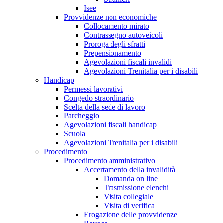
Isee
Provvidenze non economiche
Collocamento mirato
Contrassegno autoveicoli
Proroga degli sfratti
Prepensionamento
Agevolazioni fiscali invalidi
Agevolazioni Trenitalia per i disabili
Handicap
Permessi lavorativi
Congedo straordinario
Scelta della sede di lavoro
Parcheggio
Agevolazioni fiscali handicap
Scuola
Agevolazioni Trenitalia per i disabili
Procedimento
Procedimento amministrativo
Accertamento della invalidità
Domanda on line
Trasmissione elenchi
Visita collegiale
Visita di verifica
Erogazione delle provvidenze