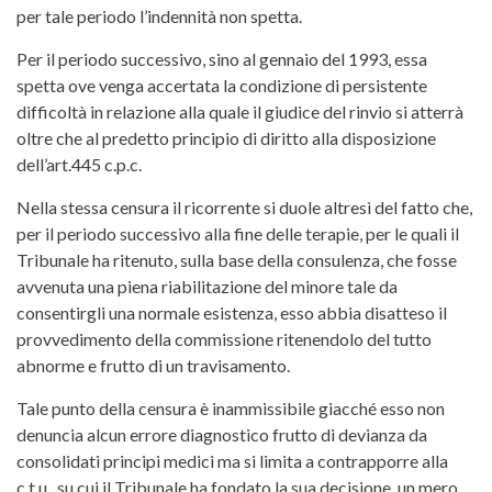
per tale periodo l’indennità non spetta.
Per il periodo successivo, sino al gennaio del 1993, essa
spetta ove venga accertata la condizione di persistente
difficoltà in relazione alla quale il giudice del rinvio si atterrà
oltre che al predetto principio di diritto alla disposizione
dell’art.445 c.p.c.
Nella stessa censura il ricorrente si duole altresì del fatto che,
per il periodo successivo alla fine delle terapie, per le quali il
Tribunale ha ritenuto, sulla base della consulenza, che fosse
avvenuta una piena riabilitazione del minore tale da
consentirgli una normale esistenza, esso abbia disatteso il
provvedimento della commissione ritenendolo del tutto
abnorme e frutto di un travisamento.
Tale punto della censura è inammissibile giacché esso non
denuncia alcun errore diagnostico frutto di devianza da
consolidati principi medici ma si limita a contrapporre alla
c.t.u., su cui il Tribunale ha fondato la sua decisione, un mero