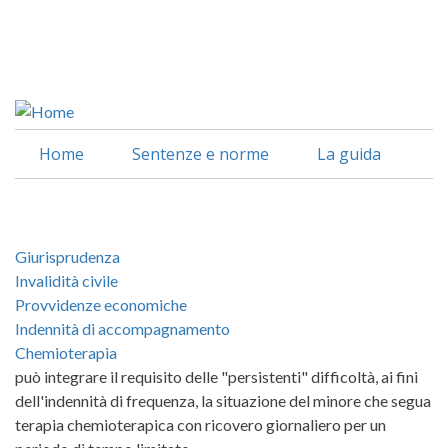
Salta
al
Facebook
contenuto
Linkedin
principale
Home
Sentenze e norme
La guida
Giurisprudenza
Invalidità civile
Provvidenze economiche
Indennità di accompagnamento
Chemioterapia
può integrare il requisito delle "persistenti" difficoltà, ai fini
dell'indennità di frequenza, la situazione del minore che segua
terapia chemioterapica con ricovero giornaliero per un