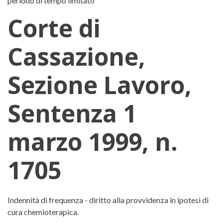
periodo di tempo limitato
Corte di
Cassazione,
Sezione Lavoro,
Sentenza 1
marzo 1999, n.
1705
Corte di Cassazione, Sezione Lav
Indennità di frequenza - diritto alla provvidenza in ipotesi di
cura chemioterapica.