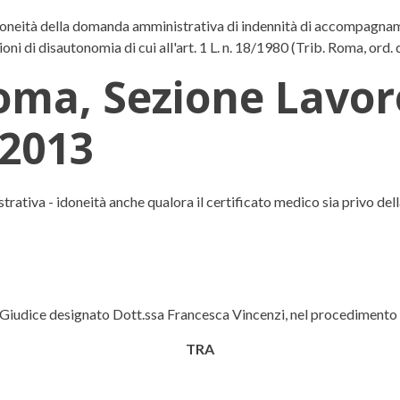
idoneità della domanda amministrativa di indennità di accompagnam
ioni di disautonomia di cui all'art. 1 L. n. 18/1980 (Trib. Roma, ord.
oma, Sezione Lavor
 2013
e Lavoro, ordinanza del 24 ottobr
va - idoneità anche qualora il certificato medico sia privo della 
l Giudice designato Dott.ssa Francesca Vincenzi, nel procedimento ex
TRA