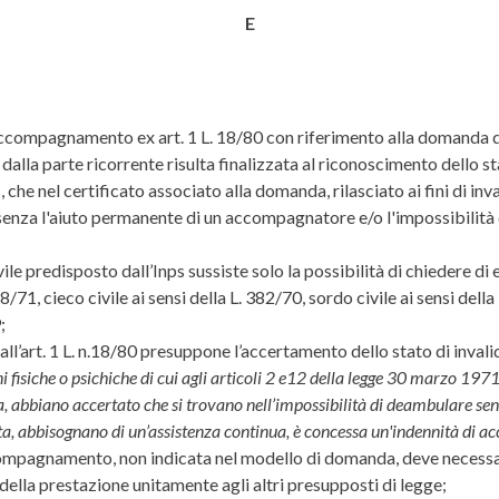
E
i accompagnamento ex art. 1 L. 18/80 con riferimento alla domanda 
la parte ricorrente risulta finalizzata al riconoscimento dello stato
, che nel certificato associato alla domanda, rilasciato ai fini di inv
 senza l'aiuto permanente di un accompagnatore e/o l'impossibilità d
ile predisposto dall’Inps sussiste solo la possibilità di chiedere d
8/71, cieco civile ai sensi della L. 382/70, sordo civile ai sensi dell
;
l’art. 1 L. n.18/80 presuppone l’accertamento dello stato di invalidit
oni fisiche o psichiche di cui agli articoli 2 e12 della legge 30 marzo 197
itata, abbiano accertato che si trovano nell’impossibilità di deambulare
vita, abbisognano di un’assistenza continua, è concessa un'indennità di 
accompagnamento, non indicata nel modello di domanda, deve neces
 della prestazione unitamente agli altri presupposti di legge;