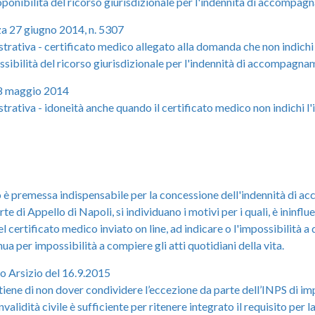
ponibilità del ricorso giurisdizionale per l'indennità di accompagn
za 27 giugno 2014, n. 5307
tiva - certificato medico allegato alla domanda che non indichi 
sibilità del ricorso giurisdizionale per l'indennità di accompagname
'8 maggio 2014
tiva - idoneità anche quando il certificato medico non indichi l'
co è premessa indispensabile per la concessione dell'indennità di
e di Appello di Napoli, si individuano i motivi per i quali, è ininflue
nel certificato medico inviato on line, ad indicare o l'impossibilità
a per impossibilità a compiere gli atti quotidiani della vita.
to Arsizio del 16.9.2015
tiene di non dover condividere l’eccezione da parte dell’INPS di i
idità civile è sufficiente per ritenere integrato il requisito per la