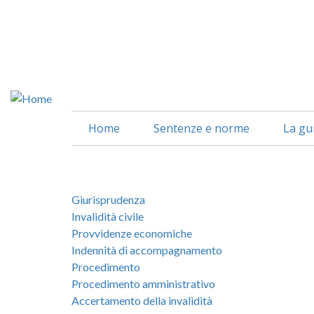
Salta
al
contenuto
principale
Home
Sentenze e norme
La gu
Giurisprudenza
Invalidità civile
Provvidenze economiche
Indennità di accompagnamento
Procedimento
Procedimento amministrativo
Accertamento della invalidità