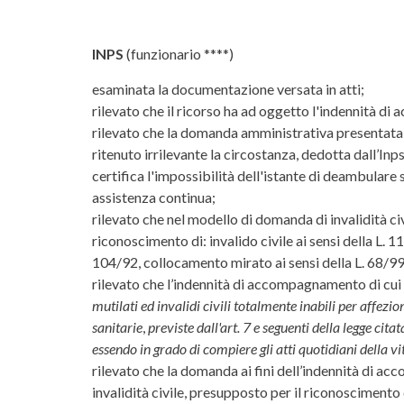
INPS
(funzionario ****)
esaminata la documentazione versata in atti;
rilevato che il ricorso ha ad oggetto l'indennità d
rilevato che la domanda amministrativa presentata dal
ritenuto irrilevante la circostanza, dedotta dall’Inps
certifica l'impossibilità dell'istante di deambulare
assistenza continua;
rilevato che nel modello di domanda di invalidità civ
riconoscimento di: invalido civile ai sensi della L. 11
104/92, collocamento mirato ai sensi della L. 68/99
rilevato che l’indennità di accompagnamento di cui al
mutilati ed invalidi civili totalmente inabili per affezi
sanitarie
,
previste dall'art. 7 e seguenti della legge c
essendo in grado di compiere gli atti quotidiani della 
rilevato che la domanda ai fini dell’indennità di 
invalidità civile, presupposto per il riconoscimento