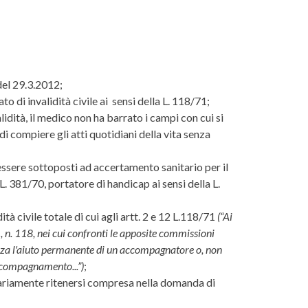
del 29.3.2012;
 di invalidità civile ai sensi della L. 118/71;
alidità, il medico non ha barrato i campi con cui si
i compiere gli atti quotidiani della vita senza
i essere sottoposti ad accertamento sanitario per il
a L. 381/70, portatore di handicap ai sensi della L.
à civile totale di cui agli artt. 2 e 12 L.118/71
(“Ai
1, n. 118, nei cui confronti le apposite commissioni
 senza l'aiuto permanente di un accompagnatore o, non
accompagnamento...”)
;
sariamente ritenersi compresa nella domanda di