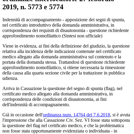
2019, n. 5773 e 5774
Corte di Cassazione, Sezione 6 Civile, ordi
Indennità di accompagnamento - apposizione dei segni di spunta,
nel certificato introduttivo della domanda amministrativa, in
corrispondenza dei requisiti di disautonomia - questione richiedente
approfondimento nomofilattico (Sintesi non ufficiale)
Viene in evidenza, ai fini della definizione del giudizio, la questione
relativa alla incidenza delle indicazioni contenute nel certificato
medico allegato alla domanda amministrativa sul contenuto e la
portata della domanda stessa. Trattandosi di questione richiedente
approfondimento nomofilattico, si ritiene necessaria la rimessione
della causa alla quarta sezione civile per la trattazione in pubblica
udienza.
Arriva in Cassazione la questione del segno di spunta (flag), nel
certificato medico allegato alla domanda amministrativa, in
corrispondenza delle condizioni di disautonomia, ai fini
dell'indennità di accompagnamento.
Già in occasione dell'
ordinanza num. 14764 del 7.6.2018
, si è avuta
l'impressione che alla Cassazione Civ. Sez. VI fosse stata sottoposta
la questione del flag nel certificato medico, e che la problematica
non fosse stata opportunamente evidenziata o individuata - in