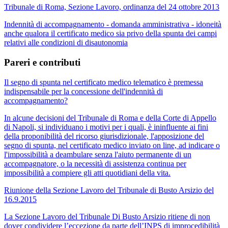
Tribunale di Roma, Sezione Lavoro, ordinanza del 24 ottobre 2013
Indennità di accompagnamento - domanda amministrativa - idoneità
anche qualora il certificato medico sia privo della spunta dei campi
relativi alle condizioni di disautonomia
Pareri e contributi
Il segno di spunta nel certificato medico telematico è premessa
indispensabile per la concessione dell'indennità di
accompagnamento?
In alcune decisioni del Tribunale di Roma e della Corte di Appello
di Napoli, si individuano i motivi per i quali, è ininfluente ai fini
della proponibilità del ricorso giurisdizionale, l'apposizione del
segno di spunta, nel certificato medico inviato on line, ad indicare o
l'impossibilità a deambulare senza l'aiuto permanente di un
accompagnatore, o la necessità di assistenza continua per
impossibilità a compiere gli atti quotidiani della vita.
Riunione della Sezione Lavoro del Tribunale di Busto Arsizio del
16.9.2015
La Sezione Lavoro del Tribunale Di Busto Arsizio ritiene di non
dover condividere l’eccezione da parte dell’INPS di improcedibilità