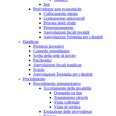
Isee
Provvidenze non economiche
Collocamento mirato
Contrassegno autoveicoli
Proroga degli sfratti
Prepensionamento
Agevolazioni fiscali invalidi
Agevolazioni Trenitalia per i disabili
Handicap
Permessi lavorativi
Congedo straordinario
Scelta della sede di lavoro
Parcheggio
Agevolazioni fiscali handicap
Scuola
Agevolazioni Trenitalia per i disabili
Procedimento
Procedimento amministrativo
Accertamento della invalidità
Domanda on line
Trasmissione elenchi
Visita collegiale
Visita di verifica
Erogazione delle provvidenze