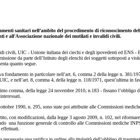
tamenti sanitari nell’ambito del procedimento di riconoscimento dell
ti e all'Associazione nazionale dei mutilati e invalidi civili.
 civili, UIC - Unione italiana dei ciechi e degli ipovedenti ed ENS - E
smissione da parte dell’Istituto degli elenchi dei soggetti sottoposti a v
resenta quanto segue.
trova fondamento in particolare nell’art. 6, comma 2 della legge n. 381/19
l’UIC, e nell’art. 8, comma 4, della legge n. 118/1971, quest’ultima in
ultimo comma, della legge 24 novembre 2010, n.183 - fissano l’obbligo di
interessati.
ttobre 1990, n. 295, sono state poi attribuite alle Commissioni mediche 
to, con modificazioni, dalla legge 3 agosto 2009, n. 102, nel riformare il 
ndo una funzione generale di controllo alle Commissioni mediche INPS
effettuati.
necessaria una verifica in ordine alla titolarità dell’obbligo di trasmissi