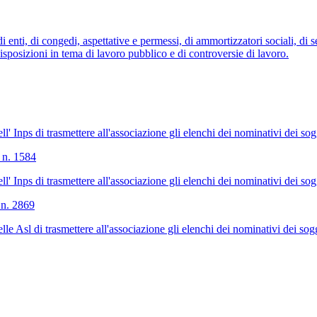
enti, di congedi, aspettative e permessi, di ammortizzatori sociali, di se
posizioni in tema di lavoro pubblico e di controversie di lavoro.
 Inps di trasmettere all'associazione gli elenchi dei nominativi dei sogget
 n. 1584
 Inps di trasmettere all'associazione gli elenchi dei nominativi dei sogget
 n. 2869
 Asl di trasmettere all'associazione gli elenchi dei nominativi dei soggett