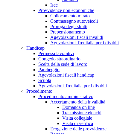
Isee
Provvidenze non economiche
Collocamento mirato
Contrassegno autoveicoli
Proroga degli sfratti
Prepensionamento
Agevolazioni fiscali invalidi
Agevolazioni Trenitalia per i disabili
Handicap
Permessi lavorativi
Congedo straordinario
Scelta della sede di lavoro
Parcheggio
Agevolazioni fiscali handicap
Scuola
Agevolazioni Trenitalia per i disabili
Procedimento
Procedimento amministrativo
Accertamento della invalidità
Domanda on line
Trasmissione elenchi
Visita collegiale
Visita di verifica
Erogazione delle provvidenze