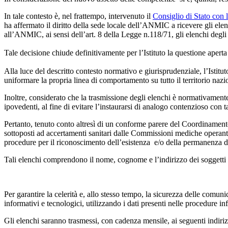
In tale contesto è, nel frattempo, intervenuto il
Consiglio di Stato con 
ha affermato il diritto della sede locale dell’ANMIC a ricevere gli elen
all’ANMIC, ai sensi dell’art. 8 della Legge n.118/71, gli elenchi degli
Tale decisione chiude definitivamente per l’Istituto la questione aperta 
Alla luce del descritto contesto normativo e giurisprudenziale, l’Istitu
uniformare la propria linea di comportamento su tutto il territorio na
Inoltre, considerato che la trasmissione degli elenchi è normativamente
ipovedenti, al fine di evitare l’instaurarsi di analogo contenzioso con 
Pertanto, tenuto conto altresì di un conforme parere del Coordinamento 
sottoposti ad accertamenti sanitari dalle Commissioni mediche operant
procedure per il riconoscimento dell’esistenza e/o della permanenza dei re
Tali elenchi comprendono il nome, cognome e l’indirizzo dei soggetti 
Per garantire la celerità e, allo stesso tempo, la sicurezza delle comuni
informativi e tecnologici, utilizzando i dati presenti nelle procedure info
Gli elenchi saranno trasmessi, con cadenza mensile, ai seguenti indirizzi