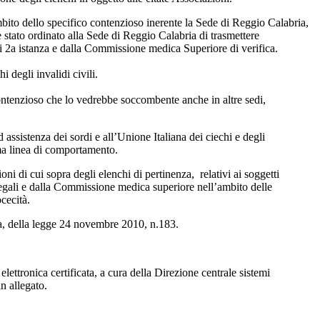
mbito dello specifico contenzioso inerente la Sede di Reggio Calabria,
è stato ordinato alla Sede di Reggio Calabria di trasmettere
 di 2a istanza e dalla Commissione medica Superiore di verifica.
 degli invalidi civili.
n contenzioso che lo vedrebbe soccombente anche in altre sedi,
assistenza dei sordi e all’Unione Italiana dei ciechi e degli
sima linea di comportamento.
i di cui sopra degli elenchi di pertinenza, relativi ai soggetti
legali e dalla Commissione medica superiore nell’ambito delle
ocecità.
ma, della legge 24 novembre 2010, n.183.
lettronica certificata, a cura della Direzione centrale sistemi
in allegato.