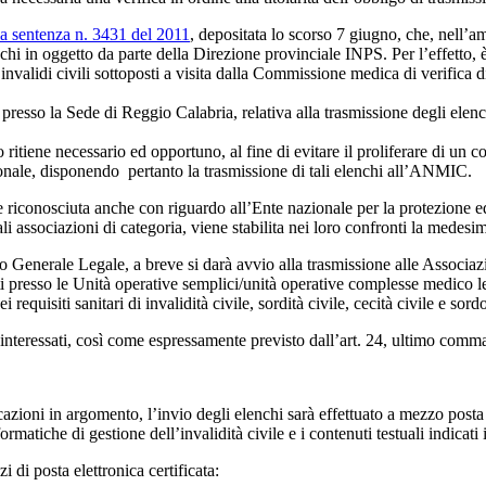
la sentenza n. 3431 del 2011
, depositata lo scorso 7 giugno, che, nell’a
chi in oggetto da parte della Direzione provinciale INPS. Per l’effetto, 
 invalidi civili sottoposti a visita dalla Commissione medica di verifica
presso la Sede di Reggio Calabria, relativa alla trasmissione degli elenchi
to ritiene necessario ed opportuno, al fine di evitare il proliferare di u
zionale, disponendo pertanto la trasmissione di tali elenchi all’ANMIC.
 riconosciuta anche con riguardo all’Ente nazionale per la protezione ed 
tali associazioni di categoria, viene stabilita nei loro confronti la mede
Generale Legale, a breve si darà avvio alla trasmissione alle Associazion
i presso le Unità operative semplici/unità operative complesse medico 
quisiti sanitari di invalidità civile, sordità civile, cecità civile e sord
interessati, così come espressamente previsto dall’art. 24, ultimo com
cazioni in argomento, l’invio degli elenchi sarà effettuato a mezzo posta e
rmatiche di gestione dell’invalidità civile e i contenuti testuali indicati 
 di posta elettronica certificata: