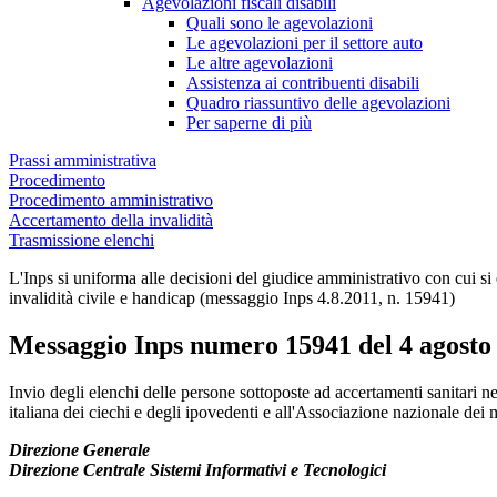
Agevolazioni fiscali disabili
Quali sono le agevolazioni
Le agevolazioni per il settore auto
Le altre agevolazioni
Assistenza ai contribuenti disabili
Quadro riassuntivo delle agevolazioni
Per saperne di più
Prassi amministrativa
Procedimento
Procedimento amministrativo
Accertamento della invalidità
Trasmissione elenchi
L'Inps si uniforma alle decisioni del giudice amministrativo con cui si 
invalidità civile e handicap (messaggio Inps 4.8.2011, n. 15941)
Messaggio Inps numero 15941 del 4 agosto
Messaggio Inps numero 15941 del 4 agosto
Invio degli elenchi delle persone sottoposte ad accertamenti sanitari ne
italiana dei ciechi e degli ipovedenti e all'Associazione nazionale dei mu
Direzione Generale
Direzione Centrale Sistemi Informativi e Tecnologici