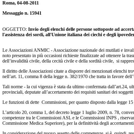
Roma, 04-08-2011
Messaggio n. 15941
OGGETTO:
Invio degli elenchi delle persone sottoposte ad accer
l'assistenza dei sordi, all'Unione italiana dei ciechi e degli ipoveden
Le Associazioni ANMIC - Associazione nazionale dei mutilati e invalidi
noto presentato in più occasioni richieste finalizzate ad ottenere la tra
dell’invalidità civile, della cecità civile e della sordità civile, si rapp
Il diritto delle Associazioni citate a disporre dei menzionati elenchi 
nell’art. 11, comma 8 della legge n. 382/1970 che tratta in favore del
Tali norme - la cui vigenza è stata da ultimo confermata dall’art.24, 
provinciali, deputate all’accertamento dei requisiti sanitari dei soggetti 
Le funzioni di dette Commissioni, per quanto disposto dalla legge 15 o
L’articolo 20, comma 1, del decreto legge 1 luglio 2009, n. 78, converti
competenze tra le Commissioni ASL e le Commissioni INPS , riserva
Commissione Medica Superiore), per la definitività degli accertamenti 
In considerazione del nuovo assetto delle competenze si è, quindi, resa 