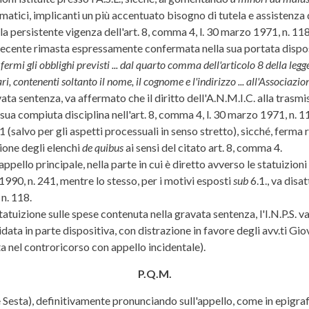
matici, implicanti un più accentuato bisogno di tutela e assistenza d
lla persistente vigenza dell'art. 8, comma 4, l. 30 marzo 1971, n. 11
i recente rimasta espressamente confermata nella sua portata dispos
ermi gli obblighi previsti ... dal quarto comma dell'articolo 8 della leg
, contenenti soltanto il nome, il cognome e l'indirizzo ... all'Associazion
vata sentenza, va affermato che il diritto dell'A.N.M.I.C. alla trasm
sua compiuta disciplina nell'art. 8, comma 4, l. 30 marzo 1971, n. 118
241 (salvo per gli aspetti processuali in senso stretto), sicché, ferm
ione degli elenchi
de quibus
ai sensi del citato art. 8, comma 4.
ppello principale, nella parte in cui è diretto avverso le statuizio
o 1990, n. 241, mentre lo stesso, per i motivi esposti
sub
6.1., va disa
 n. 118.
statuizione sulle spese contenuta nella gravata sentenza, l'I.N.P.S. 
uidata in parte dispositiva, con distrazione in favore degli avv.ti
a nel controricorso con appello incidentale).
P.Q.M.
ne Sesta), definitivamente pronunciando sull'appello, come in epigr