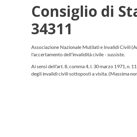
Consiglio di S
34311
Consiglio di Stato, Senten
Associazione Nazionale Mutilati e Invalidi Civili (An
l'accertamento dell'invalidità civile - sussiste.
Ai sensi dell'art. 8, comma 4, l. 30 marzo 1971, n. 1
degli invalidi civili sottoposti a visita. (Massima non