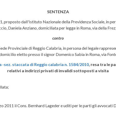
SENTENZA
1, proposto dall'Istituto Nazionale della Previdenza Sociale, in p
cio, Daniela Anziano, domiciliata per legge in Roma, via della Frezz
contro
 Sede Provinciale di Reggio Calabria, in persona del legale rappres
omicilio eletto presso il signor Domenico Sabia in Roma, via Font
ia -sez. staccata di Reggio calabria n. 1584/2010
, resa tra le 
relativi a indirizzi privati di invalidi sottoposti a visita
llata;
o 2011 il Cons. Bernhard Lageder e uditi per le parti gli avvocati De