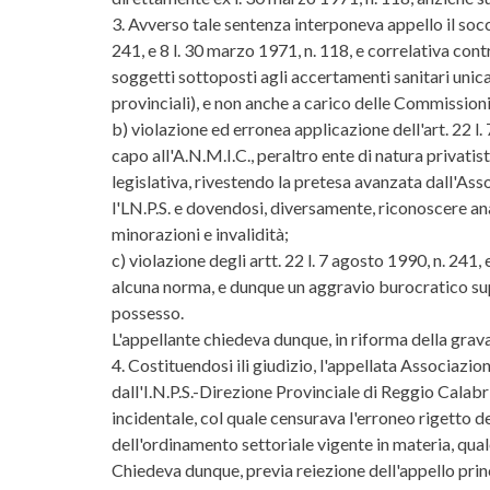
3. Avverso tale sentenza interponeva appello il socc
241, e 8 l. 30 marzo 1971, n. 118, e correlativa cont
soggetti sottoposti agli accertamenti sanitari unic
provinciali), e non anche a carico delle Commissioni d
b) violazione ed erronea applicazione dell'art. 22 l. 
capo all'A.N.M.I.C., peraltro ente di natura privatist
legislativa, rivestendo la pretesa avanzata dall'As
l'LN.P.S. e dovendosi, diversamente, riconoscere anal
minorazioni e invalidità;
c) violazione degli artt. 22 l. 7 agosto 1990, n. 241
alcuna norma, e dunque un aggravio burocratico supp
possesso.
L'appellante chiedeva dunque, in riforma della grav
4. Costituendosi ili giudizio, l'appellata Associazi
dall'I.N.P.S.-Direzione Provinciale di Reggio Calab
incidentale, col quale censurava l'erroneo rigetto de
dell'ordinamento settoriale vigente in materia, quale 
Chiedeva dunque, previa reiezione dell'appello princ