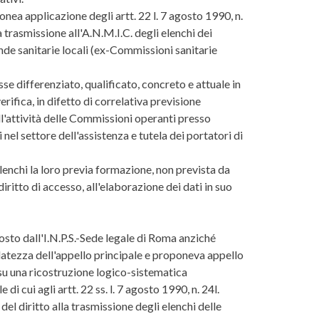
nea applicazione degli artt. 22 l. 7 agosto 1990, n.
a trasmissione all'A.N.M.I.C. degli elenchi dei
nde sanitarie locali (ex-Commissioni sanitarie
esse differenziato, qualificato, concreto e attuale in
erifica, in difetto di correlativa previsione
ll'attività delle Commissioni operanti presso
nel settore dell'assistenza e tutela dei portatori di
elenchi la loro previa formazione, non prevista da
itto di accesso, all'elaborazione dei dati in suo
posto dall'I.N.P.S.-Sede legale di Roma anziché
datezza dell'appello principale e proponeva appello
e su una ricostruzione logico-sistematica
i cui agli artt. 22 ss. l. 7 agosto 1990, n. 24l.
el diritto alla trasmissione degli elenchi delle