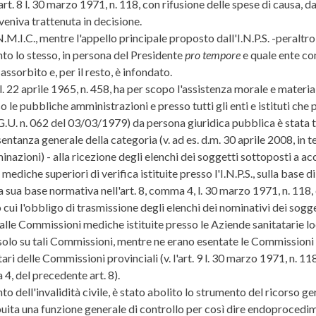
art. 8 l. 30 marzo 1971, n. 118, con rifusione delle spese di causa, da
veniva trattenuta in decisione.
.N.M.I.C., mentre l'appello principale proposto dall'I.N.P.S. -peral
anto lo stesso, in persona del Presidente
pro tempore
e quale ente con
ssorbito e, per il resto, è infondato.
2 l. 22 aprile 1965, n. 458, ha per scopo l'assistenza morale e materia
so le pubbliche amministrazioni e presso tutti gli enti e istituti ch
G.U. n. 062 del 03/03/1979) da persona giuridica pubblica è stata t
tanza generale della categoria (v. ad es. d.m. 30 aprile 2008, in te
iminazioni) - alla ricezione degli elenchi dei soggetti sottoposti a 
mediche superiori di verifica istituite presso l'I.N.P.S., sulla base 
a sua base normativa nell'art. 8, comma 4, l. 30 marzo 1971, n. 118,
o cui l'obbligo di trasmissione degli elenchi dei nominativi dei sog
lle Commissioni mediche istituite presso le Aziende sanitatarie loca
o su tali Commissioni, mentre ne erano esentate le Commissioni r
ri delle Commissioni provinciali (v. l'art. 9 l. 30 marzo 1971, n. 11
 4, del precedente art. 8).
o dell'invalidità civile, è stato abolito lo strumento del ricorso g
ribuita una funzione generale di controllo per così dire endoprocedim