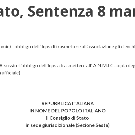
tato, Sentenza 8 mar
za 8 marzo 2011, n. 34311
mic) - obbligo dell' Inps di trasmettere all'associazione gli elench
18, sussite l'obbligo dell'Inps a trasmettere all' A.N.M.I.C. copia d
 ufficiale)
REPUBBLICA ITALIANA
IN NOME DEL POPOLO ITALIANO
Il Consiglio di Stato
in sede giurisdizionale (Sezione Sesta)