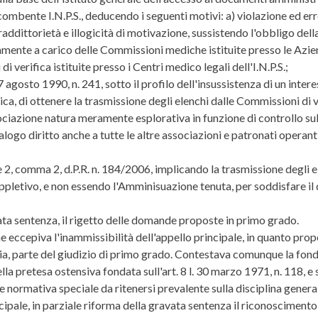
ombente I.N.P.S., deducendo i seguenti motivi: a) violazione ed erro
raddittorietà e illogicità di motivazione, sussistendo l'obbligo dell
amente a carico delle Commissioni mediche istituite presso le Azie
i verifica istituite presso i Centri medico legali dell'I.N.P.S.;
7 agosto 1990, n. 241, sotto il profilo dell'insussistenza di un inter
ica, di ottenere la trasmissione degli elenchi dalle Commissioni di v
sociazione natura meramente esplorativa in funzione di controllo su
ogo diritto anche a tutte le altre associazioni e patronati operanti 
, e 2, comma 2, d.P.R. n. 184/2006, implicando la trasmissione degli 
letivo, e non essendo l'Amminisuazione tenuta, per soddisfare il dir
ata sentenza, il rigetto delle domande proposte in primo grado.
one eccepiva l'inammissibilità dell'appello principale, in quanto pro
ria, parte del giudizio di primo grado. Contestava comunque la fon
lla pretesa ostensiva fondata sull'art. 8 l. 30 marzo 1971, n. 118, 
normativa speciale da ritenersi prevalente sulla disciplina generale d
ipale, in parziale riforma della gravata sentenza il riconoscimento d