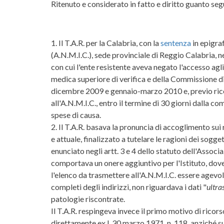
Ritenuto e considerato in fatto e diritto guanto seg
1. Il T.A.R. per la Calabria, con la
sentenza
in epigra
(A.N.M.I.C.), sede provinciale di Reggio Calabria, n
con cui l'ente resistente aveva negato l'accesso agl
medica superiore di verifica e della Commissione di 
dicembre 2009 e gennaio-marzo 2010 e, previo ricono
all'A.N.M.I.C., entro il termine di 30 giorni dalla co
spese di causa.
2. Il T.A.R. basava la pronuncia di accoglimento sui r
e attuale, finalizzato a tutelare le ragioni dei sogge
enunciato negli artt. 3 e 4 dello statuto dell'Associa
comportava un onere aggiuntivo per l'Istituto, dov
l'elenco da trasmettere all'A.N.M.I.C. essere agevo
completi degli indirizzi, non riguardava i dati "
ultra
patologie riscontrate.
Il T.A.R. respingeva invece il primo motivo di ricors
direttamente ex l. 30 marzo 1971, n. 118, anziché su