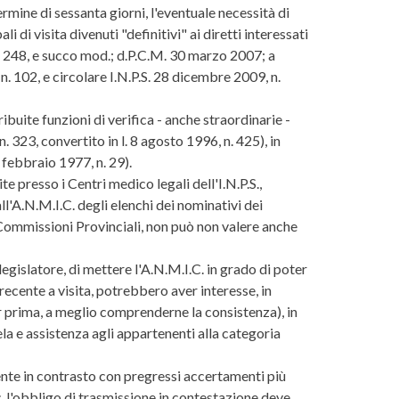
termine di sessanta giorni, l'eventuale necessità di
 di visita divenuti "definitivi" ai diretti interessati
 n. 248, e succo mod.; d.P.C.M. 30 marzo 2007; a
n. 102, e circolare I.N.P.S. 28 dicembre 2009, n.
ibuite funzioni di verifica - anche straordinarie -
. 323, convertito in l. 8 agosto 1996, n. 425), in
 febbraio 1977, n. 29).
e presso i Centri medico legali dell'I.N.P.S.,
l'A.N.M.I.C. degli elenchi dei nominativi dei
e Commissioni Provinciali, non può non valere anche
legislatore, di mettere l'A.N.M.I.C. in grado di poter
i recente a visita, potrebbero aver interesse, in
cor prima, a meglio comprenderne la consistenza), in
ela e assistenza agli appartenenti alla categoria
nte in contrasto con pregressi accertamenti più
s
, l'obbligo di trasmissione in contestazione deve