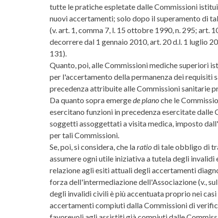
tutte le pratiche espletate dalle Commissioni istituit
nuovi accertamenti; solo dopo il superamento di tale c
(v. art. 1, comma 7, l. 15 ottobre 1990, n. 295; art.
decorrere dal 1 gennaio 2010, art. 20 d.l. 1 luglio 2
131).
Quanto, poi, alle Commissioni mediche superiori istitu
per l'accertamento della permanenza dei requisiti sani
precedenza attribuite alle Commissioni sanitarie prov
Da quanto sopra emerge
de plano
che le Commissioni
esercitano funzioni in precedenza esercitate dalle C
soggetti assoggettati a visita medica, imposto dall
per tali Commissioni.
Se, poi, si considera, che la
ratio
di tale obbligo di tr
assumere ogni utile iniziativa a tutela degli invalidi 
relazione agli esiti attuali degli accertamenti diagn
forza dell'intermediazione dell'Associazione (v., sul
degli invalidi civili è più accentuata proprio nei casi
accertamenti compiuti dalla Commissioni di verific
favorevoli agli assistiti già compiuti dalle Commiss