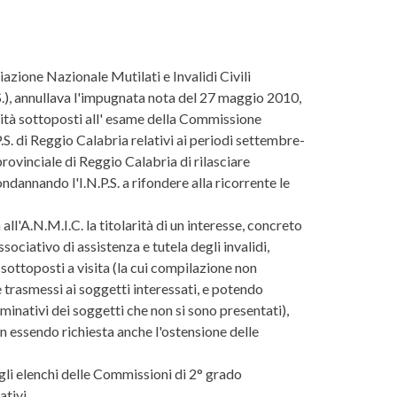
azione Nazionale Mutilati e Invalidi Civili
.S.), annullava l'impugnata nota del 27 maggio 2010,
idità sottoposti all' esame della Commissione
.S. di Reggio Calabria relativi ai periodi settembre-
ovinciale di Reggio Calabria di rilasciare
ondannando l'I.N.P.S. a rifondere alla ricorrente le
 all'A.N.M.I.C. la titolarità di un interesse, concreto
sociativo di assistenza e tutela degli invalidi,
i sottoposti a visita (la cui compilazione non
trasmessi ai soggetti interessati, e potendo
inativi dei soggetti che non si sono presentati),
 non essendo richiesta anche l'ostensione delle
egli elenchi delle Commissioni di 2° grado
tivi.