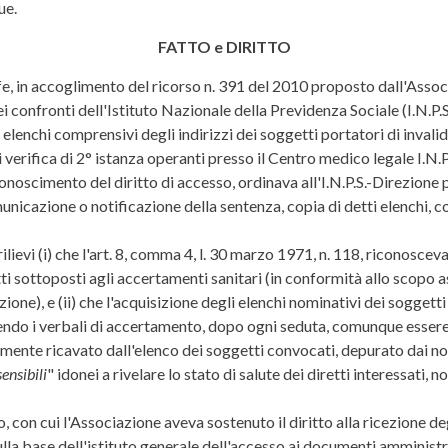
ue.
FATTO e DIRITTO
fe, in accoglimento del ricorso n. 391 del 2010 proposto dall'Associ
ei confronti dell'Istituto Nazionale della Previdenza Sociale (I.N.P
i elenchi comprensivi degli indirizzi dei soggetti portatori di inval
verifica di 2° istanza operanti presso il Centro medico legale I.N.P
scimento del diritto di accesso, ordinava all'I.N.P.S.-Direzione pr
municazione o notificazione della sentenza, copia di detti elenchi, c
ilievi (i) che l'art. 8, comma 4, l. 30 marzo 1971, n. 118, riconosceva
tti sottoposti agli accertamenti sanitari (in conformità allo scopo as
zione), e (ii) che l'acquisizione degli elenchi nominativi dei soggett
endo i verbali di accertamento, dopo ogni seduta, comunque essere 
lmente ricavato dall'elenco dei soggetti convocati, depurato dai nom
sensibili
" idonei a rivelare lo stato di salute dei diretti interessati,
o, con cui l'Associazione aveva sostenuto il diritto alla ricezione d
lla base dell'istituto generale dell'accesso ai documenti amministra