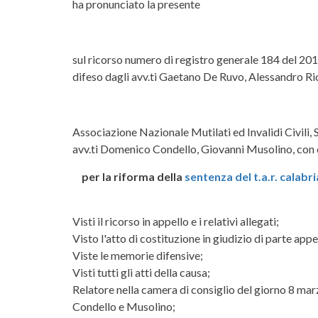
ha pronunciato la presente
sul ricorso numero di registro generale 184 del 201
difeso dagli avv.ti Gaetano De Ruvo, Alessandro Ric
Associazione Nazionale Mutilati ed Invalidi Civili,
avv.ti Domenico Condello, Giovanni Musolino, con d
per la riforma della
sentenza del t.a.r. calabr
Visti il ricorso in appello e i relativi allegati;
Visto l'atto di costituzione in giudizio di parte appe
Viste le memorie difensive;
Visti tutti gli atti della causa;
Relatore nella camera di consiglio del giorno 8 marz
Condello e Musolino;