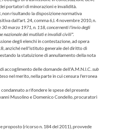
ei portatori di minorazioni e invalidità.
8, non risultando la disposizione normativa
itiva dall'art. 24, comma 6,l. 4 novembre 2010, n.
ge 30 marzo 1971, n. 118, concernenti l'invio degli
e nazionale dei mutilati e invalidi civili
".
issione degli elenchi in contestazione, ad opera
, anziché nell'istituto generale del diritto di
a restando la statuizione di annullamento della nota
ni di accoglimento delle domande dell'A.M.N.I.C.
sub
tteso nel merito, nella parte in cui censura l'erronea
va condannato a rifondere le spese del presente
 Giovanni Musolino e Domenico Condello, procuratori
afe proposto (ricorso n. 184 del 2011), provvede