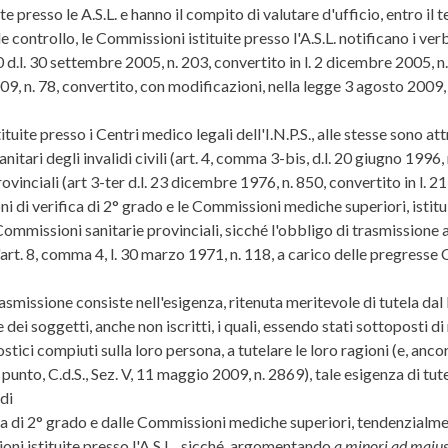
e presso le A.S.L. e hanno il compito di valutare d'ufficio, entro il 
ontrollo, le Commissioni istituite presso l'A.S.L. notificano i verbali
 10 d.l. 30 settembre 2005, n. 203, convertito in l. 2 dicembre 2005,
009, n. 78, convertito, con modificazioni, nella legge 3 agosto 2009, 
ite presso i Centri medico legali dell'I.N.P.S., alle stesse sono attr
tari degli invalidi civili (art. 4, comma 3-bis, d.l. 20 giugno 1996, n
inciali (art 3-ter d.l. 23 dicembre 1976, n. 850, convertito in l. 21
 di verifica di 2° grado e le Commissioni mediche superiori, istituit
ommissioni sanitarie provinciali, sicché l'obbligo di trasmissione al
'art. 8, comma 4, l. 30 marzo 1971, n. 118, a carico delle pregress
asmissione consiste nell'esigenza, ritenuta meritevole di tutela dal 
e dei soggetti, anche non iscritti, i quali, essendo stati sottoposti d
ostici compiuti sulla loro persona, a tutelare le loro ragioni (e, an
 punto, C.d.S., Sez. V, 11 maggio 2009, n. 2869), tale esigenza di tut
 di
a di 2° grado e dalle Commissioni mediche superiori, tendenzialme
ioni istituite presso l'A.S.L., sicché, argomentando
a minori ad maiu