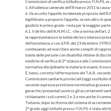
Commissioni di verifica istituite presso l'I.N.P.S.
ex
5. All'udienza camerale dell'8 marzo 2011 la causa 
6. Va accolto l'appello incidentale proposto dall'A
legittimato a proporre l'appello, se non altro in qu
giudizio in primo grado -resta per la maggior parte a
6.1. Il diritto dell'A.N.M.I.C. -che a norma dell'art. 
la rappresentanza e la tutela dei loro interessi pres
dell'assistenza, e con d.P.R. del 23 dicembre 1978 (
continuando ad esercitare anche compiti di rappresen
tutela delle persone con disabilità vittime di discr
mediche di verifica di 2° istanza e alle Commissioni 
normativa disciplinante la materia in esame, trova l
È, bensì, corretta l'affermazione del T.A.R., second
Commissioni sanitarie provinciali (oggi sostituite da
secondo espressa previsione normmativa gravava sol
gerarchici presentati avverso gli accertamenti sanita
richiamante i soli commi 2 e 3, e non anche il comma
Tuttavia, dopo la riforma del sistema di accertament
2° grado oggi istituite presso l'I.N.P.S. è stata att