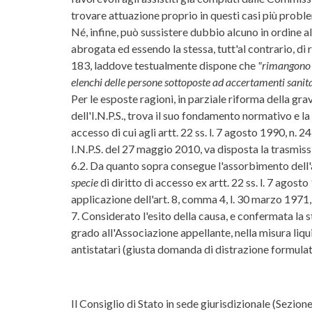
trovare attuazione proprio in questi casi più proble
Né, infine, può sussistere dubbio alcuno in ordine a
abrogata ed essendo la stessa, tutt'al contrario, d
183, laddove testualmente dispone che
"rimangono f
elenchi delle persone sottoposte ad accertamenti sanitari
Per le esposte ragioni, in parziale riforma della gra
dell'I.N.P.S., trova il suo fondamento normativo e la 
accesso di cui agli artt. 22 ss. l. 7 agosto 1990, n. 
I.N.P.S. del 27 maggio 2010, va disposta la trasmiss
6.2. Da quanto sopra consegue l'assorbimento dell'a
specie
di diritto di accesso ex artt. 22 ss. l. 7 agost
applicazione dell'art. 8, comma 4, l. 30 marzo 1971,
7. Considerato l'esito della causa, e confermata la 
grado all'Associazione appellante, nella misura liq
antistatari (giusta domanda di distrazione formulat
Il Consiglio di Stato in sede giurisdizionale (Sezio