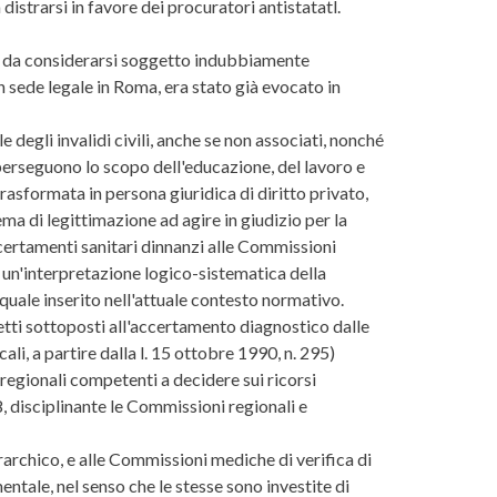
 distrarsi in favore dei procuratori antistatatl.
tro da considerarsi soggetto indubbiamente
 sede legale in Roma, era stato già evocato in
le degli invalidi civili, anche se non associati, nonché
e perseguono lo scopo dell'educazione, del lavoro e
rasformata in persona giuridica di diritto privato,
ma di legittimazione ad agire in giudizio per la
accertamenti sanitari dinnanzi alle Commissioni
di un'interpretazione logico-sistematica della
 quale inserito nell'attuale contesto normativo.
getti sottoposti all'accertamento diagnostico dalle
li, a partire dalla l. 15 ottobre 1990, n. 295)
egionali competenti a decidere sui ricorsi
8, disciplinante le Commissioni regionali e
erarchico, e alle Commissioni mediche di verifica di
entale, nel senso che le stesse sono investite di