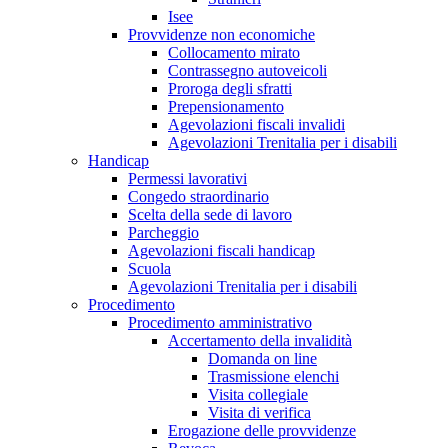
Isee
Provvidenze non economiche
Collocamento mirato
Contrassegno autoveicoli
Proroga degli sfratti
Prepensionamento
Agevolazioni fiscali invalidi
Agevolazioni Trenitalia per i disabili
Handicap
Permessi lavorativi
Congedo straordinario
Scelta della sede di lavoro
Parcheggio
Agevolazioni fiscali handicap
Scuola
Agevolazioni Trenitalia per i disabili
Procedimento
Procedimento amministrativo
Accertamento della invalidità
Domanda on line
Trasmissione elenchi
Visita collegiale
Visita di verifica
Erogazione delle provvidenze