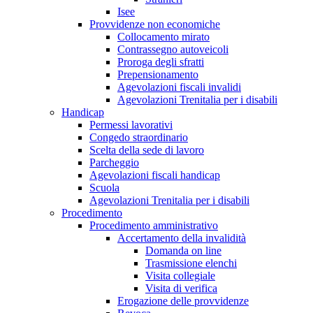
Isee
Provvidenze non economiche
Collocamento mirato
Contrassegno autoveicoli
Proroga degli sfratti
Prepensionamento
Agevolazioni fiscali invalidi
Agevolazioni Trenitalia per i disabili
Handicap
Permessi lavorativi
Congedo straordinario
Scelta della sede di lavoro
Parcheggio
Agevolazioni fiscali handicap
Scuola
Agevolazioni Trenitalia per i disabili
Procedimento
Procedimento amministrativo
Accertamento della invalidità
Domanda on line
Trasmissione elenchi
Visita collegiale
Visita di verifica
Erogazione delle provvidenze