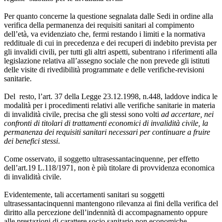
Per quanto concerne la questione segnalata dalle Sedi in ordine alla
verifica della permanenza dei requisiti sanitari al compimento
dell’età, va evidenziato che, fermi restando i limiti e la normativa
reddituale di cui in precedenza e dei recuperi di indebito prevista per
gli invalidi civili, per tutti gli altri aspetti, subentrano i riferimenti alla
legislazione relativa all’assegno sociale che non prevede gli istituti
delle visite di rivedibilità programmate e delle verifiche-revisioni
sanitarie.
Del resto, l’art. 37 della Legge 23.12.1998, n.448, laddove indica le
modalità per i procedimenti relativi alle verifiche sanitarie in materia
di invalidità civile, precisa che gli stessi sono volti
ad accertare, nei
confronti di titolari di trattamenti economici di invalidità civile, la
permanenza dei requisiti sanitari necessari per continuare a fruire
dei benefici stessi
.
Come osservato, il soggetto ultrasessantacinquenne, per effetto
dell’art.19 L.118/1971, non è più titolare di provvidenza economica
di invalidità civile.
Evidentemente, tali accertamenti sanitari su soggetti
ultrasessantacinquenni mantengono rilevanza ai fini della verifica del
diritto alla percezione dell’indennità di accompagnamento oppure
alle prestazioni di carattere socio sanitario non economiche.