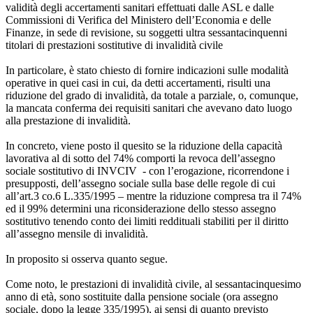
validità degli accertamenti sanitari effettuati dalle ASL e dalle
Commissioni di Verifica del Ministero dell’Economia e delle
Finanze, in sede di revisione, su soggetti ultra sessantacinquenni
titolari di prestazioni sostitutive di invalidità civile
In particolare, è stato chiesto di fornire indicazioni sulle modalità
operative in quei casi in cui, da detti accertamenti, risulti una
riduzione del grado di invalidità, da totale a parziale, o, comunque,
la mancata conferma dei requisiti sanitari che avevano dato luogo
alla prestazione di invalidità.
In concreto, viene posto il quesito se la riduzione della capacità
lavorativa al di sotto del 74% comporti la revoca dell’assegno
sociale sostitutivo di INVCIV - con l’erogazione, ricorrendone i
presupposti, dell’assegno sociale sulla base delle regole di cui
all’art.3 co.6 L.335/1995 – mentre la riduzione compresa tra il 74%
ed il 99% determini una riconsiderazione dello stesso assegno
sostitutivo tenendo conto dei limiti reddituali stabiliti per il diritto
all’assegno mensile di invalidità.
In proposito si osserva quanto segue.
Come noto, le prestazioni di invalidità civile, al sessantacinquesimo
anno di età, sono sostituite dalla pensione sociale (ora assegno
sociale, dopo la legge 335/1995), ai sensi di quanto previsto