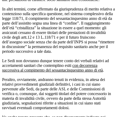
In altri termini, come affermato da giurisprudenza di merito relativa a
contenzioso sulla specifica questione, nel sistema complessivo della
legge 118/71, il compimento del sessantacinquesimo anno di età da
parte dell’assistito segna una linea di “confine”. Il raggiungimento
dell’età “cristallizza” la situazione in essere a quel momento: gli
assicurati cessano di essere titolari delle prestazioni di invalidità
civile degli artt.12 e 13 L.118/71 e per il futuro fruiscono
dell’assegno sociale senza che da parte dell’INPS si possa “rimettere
in discussione” la permanenza del requisito sanitario anche per il
periodo successivo a tale data.
Le Sedi non dovranno dunque tenere conto dei verbali relativi ad
accertamenti sanitari che contemplino esiti
con decorrenza
successiva al compimento del sessantacinquesimo anno di età
.
Peraltro, ovviamente, andranno tenuti in evidenza, in attesa dei
relativi provvedimenti giudiziali definitivi, i casi in cui siano
pervenute alle Sedi, da parte delle ASL e delle Commissioni di
verifica o, comunque, dai soggetti titolari del potere concessorio in
materia di invalidità civile, ovvero da parte della stessa Autorità
giudiziaria, segnalazioni riferite a situazioni in cui siano stati
ravvisati eventuali comportamenti dolosi.