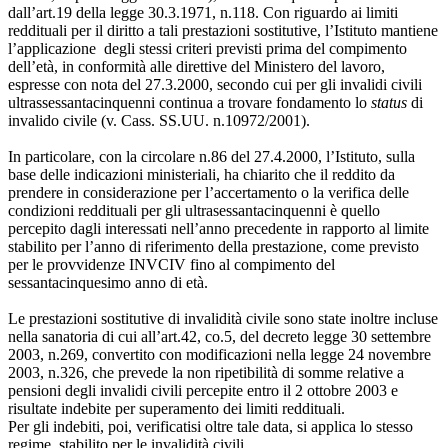
dall’art.19 della legge 30.3.1971, n.118. Con riguardo ai limiti
reddituali per il diritto a tali prestazioni sostitutive, l’Istituto mantiene
l’applicazione degli stessi criteri previsti prima del compimento
dell’età, in conformità alle direttive del Ministero del lavoro,
espresse con nota del 27.3.2000, secondo cui per gli invalidi civili
ultrassessantacinquenni continua a trovare fondamento lo
status
di
invalido civile (v. Cass. SS.UU. n.10972/2001).
In particolare, con la circolare n.86 del 27.4.2000, l’Istituto, sulla
base delle indicazioni ministeriali, ha chiarito che il reddito da
prendere in considerazione per l’accertamento o la verifica delle
condizioni reddituali per gli ultrasessantacinquenni è quello
percepito dagli interessati nell’anno precedente in rapporto al limite
stabilito per l’anno di riferimento della prestazione, come previsto
per le provvidenze INVCIV fino al compimento del
sessantacinquesimo anno di età.
Le prestazioni sostitutive di invalidità civile sono state inoltre incluse
nella sanatoria di cui all’art.42, co.5, del decreto legge 30 settembre
2003, n.269, convertito con modificazioni nella legge 24 novembre
2003, n.326, che prevede la non ripetibilità di somme relative a
pensioni degli invalidi civili percepite entro il 2 ottobre 2003 e
risultate indebite per superamento dei limiti reddituali.
Per gli indebiti, poi, verificatisi oltre tale data, si applica lo stesso
regime stabilito per le invalidità civili.