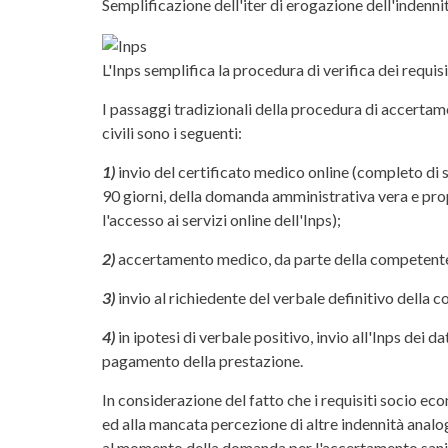
Semplificazione dell'iter di erogazione dell'indenn
L'Inps semplifica la procedura di verifica dei requi
I passaggi tradizionali della procedura di accertam
civili sono i seguenti:
1)
invio del certificato medico online (completo di 
90 giorni, della domanda amministrativa vera e pro
l'accesso ai servizi online dell'Inps);
2)
accertamento medico, da parte della competente c
3)
invio al richiedente del verbale definitivo della
4)
in ipotesi di verbale positivo, invio all'Inps dei 
pagamento della prestazione.
In considerazione del fatto che i requisiti socio ec
ed alla mancata percezione di altre indennità analog
al momento della domanda per l'accertamento sanitar