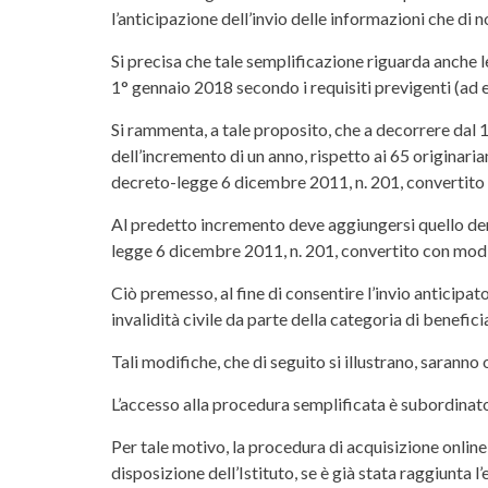
l’anticipazione dell’invio delle informazioni che di
Si precisa che tale semplificazione riguarda anche
1° gennaio 2018 secondo i requisiti previgenti (ad 
Si rammenta, a tale proposito, che a decorrere dal 1°
dell’incremento di un anno, rispetto ai 65 originari
decreto-legge 6 dicembre 2011, n. 201, convertito 
Al predetto incremento deve aggiungersi quello deri
legge 6 dicembre 2011, n. 201, convertito con modi
Ciò premesso, al fine di consentire l’invio anticipa
invalidità civile da parte della categoria di beneficia
Tali modifiche, che di seguito si illustrano, sarann
L’accesso alla procedura semplificata è subordinato
Per tale motivo, la procedura di acquisizione onlin
disposizione dell’Istituto, se è già stata raggiunta l’