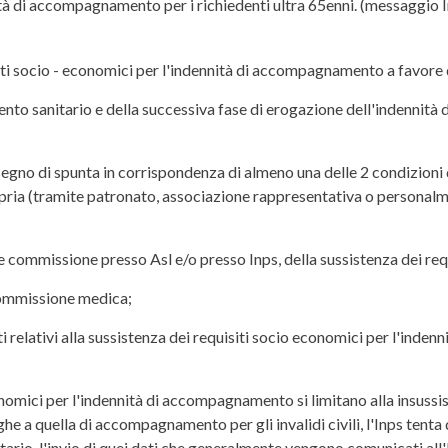
ità di accompagnamento per i richiedenti ultra 65enni. (messaggio I
siti socio - economici per l'indennità di accompagnamento a favore di
ento sanitario e della successiva fase di erogazione dell'indennità
segno di spunta in corrispondenza di almeno una delle 2 condizioni 
pria (tramite patronato, associazione rappresentativa o personalme
ommissione presso Asl e/o presso Inps, della sussistenza dei requi
 commissione medica;
dati relativi alla sussistenza dei requisiti socio economici per l'ind
onomici per l'indennità di accompagnamento si limitano alla insussi
he a quella di accompagnamento per gli invalidi civili, l'Inps tenta 
io, l'invio di quei dati che generalmente vengono comunicati all'I