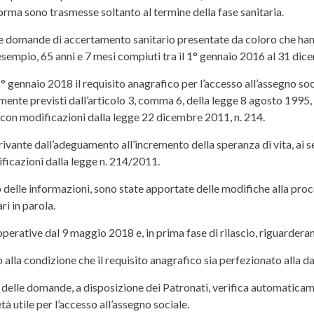
 norma sono trasmesse soltanto al termine della fase sanitaria.
 le domande di accertamento sanitario presentate da coloro che han
esempio, 65 anni e 7 mesi compiuti tra il 1° gennaio 2016 al 31 di
 gennaio 2018 il requisito anagrafico per l’accesso all’assegno soci
amente previsti dall’articolo 3, comma 6, della legge 8 agosto 1995, 
con modificazioni dalla legge 22 dicembre 2011, n. 214.
vante dall’adeguamento all’incremento della speranza di vita, ai se
ficazioni dalla legge n. 214/2011.
to delle informazioni, sono state apportate delle modifiche alla pr
ri in parola.
o operative dal 9 maggio 2018 e, in prima fase di rilascio, riguarde
 alla condizione che il requisito anagrafico sia perfezionato alla 
e delle domande, a disposizione dei Patronati, verifica automaticame
età utile per l’accesso all’assegno sociale.