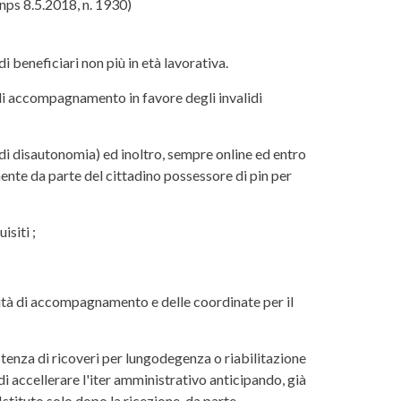
nps 8.5.2018, n. 1930)
 beneficiari non più in età lavorativa.
 di accompagnamento in favore degli invalidi
di disautonomia) ed inoltro, sempre online ed entro
nte da parte del cittadino possessore di pin per
siti ;
ennità di accompagnamento e delle coordinate per il
stenza di ricoveri per lungodegenza o riabilitazione
di accellerare l'iter amministrativo anticipando, già
stituto solo dopo la ricezione, da parte