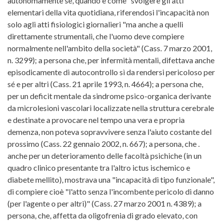
autonomamente se, quando e come" svolgere gli atti
elementari della vita quotidiana, riferendosi l'incapacità non
solo agli atti fisiologici giornalieri "ma anche a quelli
direttamente strumentali, che l'uomo deve compiere
normalmente nell'ambito della società" (Cass. 7 marzo 2001,
n. 3299); a persona che, per infermità mentali, difettava anche
episodicamente di autocontrollo sì da rendersi pericoloso per
sé e per altri (Cass. 21 aprile 1993, n. 4664); a persona che,
per un deficit mentale da sindrome psico-organica derivante
da microlesioni vascolari localizzate nella struttura cerebrale
e destinate a provocare nel tempo una vera e propria
demenza, non poteva sopravvivere senza l'aiuto costante del
prossimo (Cass. 22 gennaio 2002, n. 667); a persona, che .
anche per un deterioramento delle facoltà psichiche (in un
quadro clinico presentante tra l'altro ictus ischemico e
diabete mellito), mostrava una "incapacità di tipo funzionale",
di compiere cioè "l'atto senza l'incombente pericolo di danno
(per l'agente o per altri)" (Cass. 27 marzo 2001 n. 4389); a
persona, che, affetta da oligofrenia di grado elevato, con