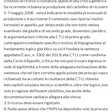
Il motivo di ricorso si sostanzia, quindi in una critica generica
(la ricorrente richiama la produzione del cartellino di ricovero
5-7 maggio 2008 - senza indicarne le modalità processuali di
produzione o trascriverne il contenuto; non riporta i motivi
formulati in appello, pur deducendo che non tutto veniva
esaminato dal giudice di secondo grado, dovendosi, peraltro,
le argomentazioni critiche alla CTU di primo grado
contrapporre mediante specifico motivo di impugnazione al
fondamento logico giuridico su cui è fondata la sentenza
appellata (Cass., n. 3302 del 2013) alla CTU, come condivisa
dalla Corte d'Appello, critica che non può trovare ingresso in
sede di legittimità, a fronte della adeguata motivazione della
sentenza, che nel fare corretta applicazione dei principi sopra
richiamati, ha accettato le risultanze della CTU, ritenute
ineccepibili sul piano tecnico-scientifico, oltre che logico, non
solo in ragione dell'esame obiettivo, ma anche della
documentazione sanitaria allegata alla stessa.
3. Il ricorso deve essere rigettato.
4. Nulla spese atteso che l'INPS ha depositato solo la procura