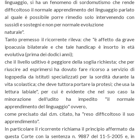
linguaggio, si ha un fenomeno di sordomutismo che rende
difficoltoso il normale apprendimento del linguaggio parlato
al quale è possibile porre rimedio solo intervenendo con
sussidi e sostegni e non per normale evoluzione
naturale".
Tanto premesso il ricorrente rileva: che "è affetto da grave
ipoacusia bilaterale e che tale handicap è insorto in età
evolutiva (prima dei dodici anni);
che il livello uditivo è peggiore della soglia richiesta; che per
riuscire ad esprimersi ha dovuto fare ricorso a servizio di
logopedia da istituti specializzati per la sordità durante la
vita scolastica; che deve tuttora portare la protesi; che usa la
lettura labiale", per cui è evidente che nel suo caso la
minorazione dell'udito ha impedito "il normale
apprendimento del linguaggio" ovvero,
come precisato dal d.m. citato, ha "reso difficoltoso il suo
apprendimento".
In particolare il ricorrente richiama il principio affermato da
questa Corte con la sentenza n. 9887 del 11-5-2005 e, in