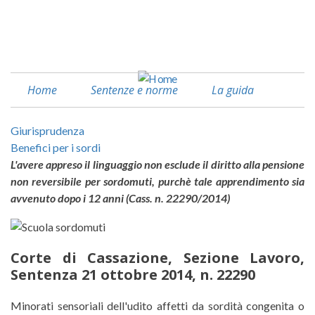
Salta
al
Facebook
contenuto
Linkedin
principale
Home
Sentenze e norme
La guida
Giurisprudenza
Benefici per i sordi
L'avere appreso il linguaggio non esclude il diritto alla pensione
non reversibile per sordomuti, purchè tale apprendimento sia
avvenuto dopo i 12 anni (Cass. n. 22290/2014)
Corte di Cassazione, Sezione Lavoro,
Sentenza 21 ottobre 2014, n. 22290
Corte di Cassazione, Sezione Lav
Minorati sensoriali dell'udito affetti da sordità congenita o