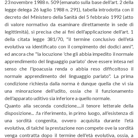
23 novembre 1988 n. 509 (emanato sulla base dell'art. 2 della
legge delega 26 luglio 1988 n. 291), tabella introdotta con il
decreto del Ministero della Sanità del 5 febbraio 1992 (atto
di valore normativo da esaminare direttamente in sede di
legittimità), si precisa che ai fini dell'applicazione dell'art. 1
della citata legge 381/70, "il termine conclusivo dell'età
evolutiva va identificato con il compimento dei dodici anni",
ed ancora che "la locuzione 'che gli abbia impedito il normale
apprendimento del linguaggio parlato' deve essere intesa nel
senso che l'ipoacusia renda o abbia reso difficoltoso il
normale apprendimento del linguaggio parlato". La prima
condizione richiesta dalla norma è dunque quella che vi sia
una minorazione dell'udito, ossia che il funzionamento
dell'apparato uditivo sia inferiore a quello normale.
Quanto alla seconda condizione.....il tenore letterale della
disposizione... .fa riferimento, in primo luogo, all'esistenza di
una sordità congenita, ovvero acquisita durante l'età
evolutiva, di talché la prestazione non compete ove la sordità
venga contratta dopo il termine dell'età evolutiva, ossia, a