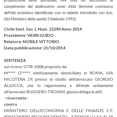
compimento del dodicesimo anno d'età (termine conclusivo
dell'età evolutiva identificato con la tabella introdotta con d.m.
Del Ministero della sanità 5 febbraio 1992).
Civile Sent. Sez. L Num. 22290 Anno 2014
Presidente: VIDIRI GUIDO
Relatore: NOBILE VITTORIO
Data pubblicazione: 21/10/2014
SENTENZA
sul ricorso 5778-2008 proposto da:
M**** G*****, elettivamente domiciliato in ROMA, VIA
NICOTERA 29, presso lo studio dell'avvocato GIORGIO
ALLOCCA, che lo rappresenta e difende unitamente
all'avvocato RUGGERO TROIANI, giusta delega in atti;
- ricorrente -
contro
MINISTERO DELL'ECONOMIA E DELLE FINANZE C.F.
80415740580, REGIONE VENETO - AZIENDA U.L.S.S. N. 18