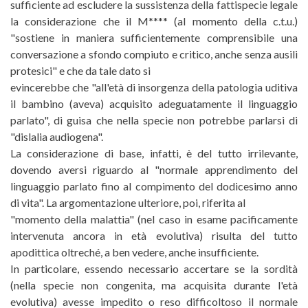
sufficiente ad escludere la sussistenza della fattispecie legale
la considerazione che il M**** (al momento della c.t.u.)
"sostiene in maniera sufficientemente comprensibile una
conversazione a sfondo compiuto e critico, anche senza ausili
protesici" e che da tale dato si
evincerebbe che "all'età di insorgenza della patologia uditiva
il bambino (aveva) acquisito adeguatamente il linguaggio
parlato", di guisa che nella specie non potrebbe parlarsi di
"dislalia audiogena".
La considerazione di base, infatti, è del tutto irrilevante,
dovendo aversi riguardo al "normale apprendimento del
linguaggio parlato fino al compimento del dodicesimo anno
di vita". La argomentazione ulteriore, poi, riferita al
"momento della malattia" (nel caso in esame pacificamente
intervenuta ancora in età evolutiva) risulta del tutto
apodittica oltreché, a ben vedere, anche insufficiente.
In particolare, essendo necessario accertare se la sordità
(nella specie non congenita, ma acquisita durante l'età
evolutiva) avesse impedito o reso difficoltoso il normale