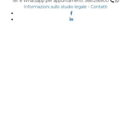
Tel. e Whatsapp per appuntamenti: 3661256900
Informazioni sullo studio legale
-
Contatti
Facebook
Linkedin