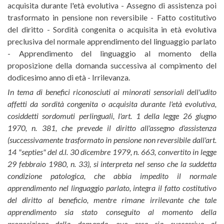
acquisita durante l'età evolutiva - Assegno di assistenza poi
trasformato in pensione non reversibile - Fatto costitutivo
del diritto - Sordità congenita o acquisita in età evolutiva
preclusiva del normale apprendimento del linguaggio parlato
- Apprendimento del linguaggio al momento della
proposizione della domanda successiva al compimento del
dodicesimo anno di età - Irrilevanza.
In tema di benefici riconosciuti ai minorati sensoriali dell'udito
affetti da sordità congenita o acquisita durante l'età evolutiva,
cosiddetti sordomuti perlinguali, l'art. 1 della legge 26 giugno
1970, n. 381, che prevede il diritto all'assegno d'assistenza
(successivamente trasformato in pensione non reversibile dall'art.
14 "septies" del d.l. 30 dicembre 1979, n. 663, convertito in legge
29 febbraio 1980, n. 33), si interpreta nel senso che la suddetta
condizione patologica, che abbia impedito il normale
apprendimento nel linguaggio parlato, integra il fatto costitutivo
del diritto al beneficio, mentre rimane irrilevante che tale
apprendimento sia stato conseguito al momento della
proposizione della domanda, ove essa sia successiva al