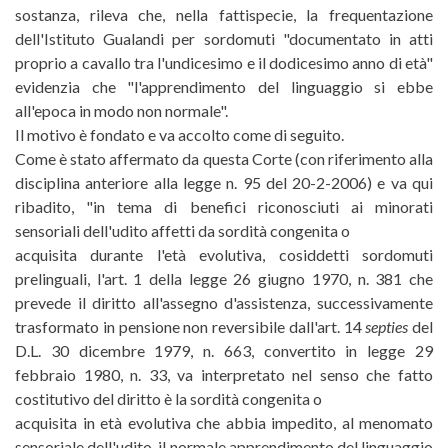
sostanza, rileva che, nella fattispecie, la frequentazione
dell'Istituto Gualandi per sordomuti "documentato in atti
proprio a cavallo tra l'undicesimo e il dodicesimo anno di età"
evidenzia che "l'apprendimento del linguaggio si ebbe
all'epoca in modo non normale".
Il motivo è fondato e va accolto come di seguito.
Come è stato affermato da questa Corte (con riferimento alla
disciplina anteriore alla legge n. 95 del 20-2-2006) e va qui
ribadito, "in tema di benefici riconosciuti ai minorati
sensoriali dell'udito affetti da sordità congenita o
acquisita durante l'età evolutiva, cosiddetti sordomuti
prelinguali, l'art. 1 della legge 26 giugno 1970, n. 381 che
prevede il diritto all'assegno d'assistenza, successivamente
trasformato in pensione non reversibile dall'art. 14
septies
del
D.L. 30 dicembre 1979, n. 663, convertito in legge 29
febbraio 1980, n. 33, va interpretato nel senso che fatto
costitutivo del diritto è la sordità congenita o
acquisita in età evolutiva che abbia impedito, al menomato
sensoriale dell'udito, il normale apprendimento del linguaggio