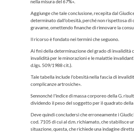
nella misura del 67%».
Aggiunge che tale conclusione, recepita dal Giudice 
determinato dall'obesità, perché non rispettosa di q
gravame, omettendo finanche di rinnovare la consule
Il ricorso è fondato nei termini che seguono.
Ai fini della determinazione del grado di invalidità 
invalidità per le minorazioni e le malattie invalida
d.lgs. 509/1988 cit.).
Tale tabella include l'obesità nella fascia di inva
complicanze artrosiche».
Sennonché l'indice di massa corporeo della G. risult
dividendo il peso del soggetto per il quadrato della
Deve quindi concludersi che erroneamente i Giudici d
cod. 7105 di cui al d.m. richiamato, che stabilisce un
situazione, questa, che richiede una indagine diretta 