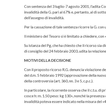
Con sentenza del 3 luglio-7 agosto 2001, l'adita Cor
invalidità della G. pari al 67% e, pertanto, al di so
dell'assegno di invalidità.
Per la cassazione di tale sentenza ricorre la G. con
Il ministero del Tesoro si è limitato a chiedere, co
Su istanza del Pg, che ha chiesto che il ricorso sia
di consiglio del 24 febbraio 2003, udita la relazione
MOTIVI DELLA DECISIONE
Con il proposto ricorso R.G. denuncia violazione del
del d.m. 5 febbraio 1992 (approvazione della nuova 
della controversia (art. 360, nn. 3 e 5, c.p.c.).
In particolare, la ricorrente osserva che il c.t.u. d
cosce h: m. 1.50 peso: kg 130», nonché la presenza d
invalidità poteva essere indicato nella misura del 