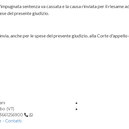
impugnata sentenza va cassata e la causa rinviata per il riesame ad
ese del presente giudizio.
invia, anche per le spese del presente giudizio, alla Corte d'appello
ani
rbo (VT)
: 3661256900
e
-
Contatti