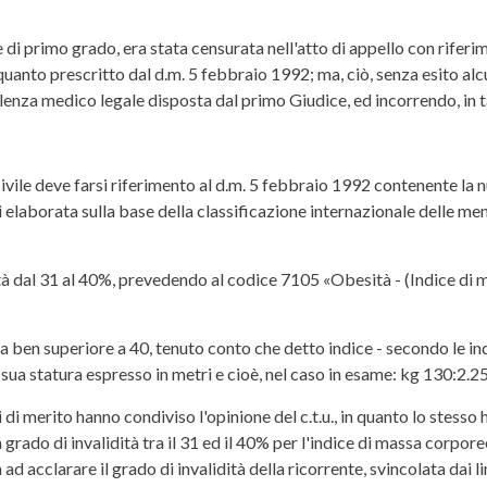
di primo grado, era stata censurata nell'atto di appello con riferim
uanto prescritto dal d.m. 5 febbraio 1992; ma, ciò, senza esito alcu
nza medico legale disposta dal primo Giudice, ed incorrendo, in ta
civile deve farsi riferimento al d.m. 5 febbraio 1992 contenente la n
nti elaborata sulla base della classificazione internazionale delle m
lidità dal 31 al 40%, prevedendo al codice 7105 «Obesità - (Indice d
a ben superiore a 40, tenuto conto che detto indice - secondo le ind
 sua statura espresso in metri e cioè, nel caso in esame: kg 130:2.25
i merito hanno condiviso l'opinione del c.t.u., in quanto lo stesso h
 grado di invalidità tra il 31 ed il 40% per l'indice di massa corpore
ad acclarare il grado di invalidità della ricorrente, svincolata dai li