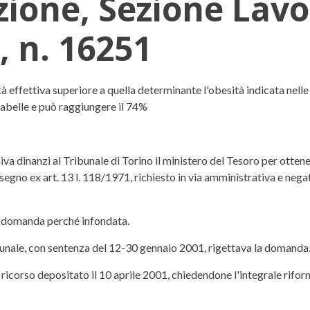
zione, Sezione Lav
, n. 16251
one Lavoro, sentenza 19 agosto 200
tà effettiva superiore a quella determinante l'obesità indicata nelle
 tabelle e può raggiungere il 74%
iva dinanzi al Tribunale di Torino il ministero del Tesoro per ottene
ssegno ex art. 13 l. 118/1971, richiesto in via amministrativa e nega
lla domanda perché infondata.
bunale, con sentenza del 12-30 gennaio 2001, rigettava la domanda
ricorso depositato il 10 aprile 2001, chiedendone l'integrale riform