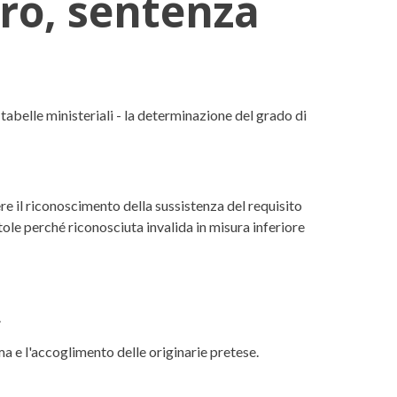
oro, sentenza
4, n. 16251
 tabelle ministeriali - la determinazione del grado di
re il riconoscimento della sussistenza del requisito
tole perché riconosciuta invalida in misura inferiore
.
a e l'accoglimento delle originarie pretese.