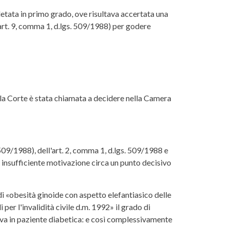
pletata in primo grado, ove risultava accertata una
l'art. 9, comma 1, d.lgs. 509/1988) per godere
, la Corte è stata chiamata a decidere nella Camera
509/1988), dell'art. 2, comma 1, d.lgs. 509/1988 e
e insufficiente motivazione circa un punto decisivo
 di «obesità ginoide con aspetto elefantiasico delle
er l'invalidità civile d.m. 1992» il grado di
siva in paziente diabetica: e così complessivamente