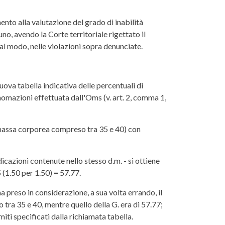
ento alla valutazione del grado di inabilità
no, avendo la Corte territoriale rigettato il
l modo, nelle violazioni sopra denunciate.
uova tabella indicativa delle percentuali di
enomazioni effettuata dall'Oms (v. art. 2, comma 1,
i massa corporea compreso tra 35 e 40) con
icazioni contenute nello stesso d.m. - si ottiene
 (1.50 per 1.50) = 57.77.
a preso in considerazione, a sua volta errando, il
o tra 35 e 40, mentre quello della G. era di 57.77;
miti specificati dalla richiamata tabella.