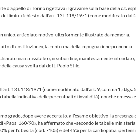
te d'appello di Torino rigettava il gravame sulla base della c.t. es
tto del limite richiesto dall'art. 13 l. 118/1971 (come modificato dal
 un unico, articolato motivo, ulteriormente illustrato da memoria.
n «atto di costituzione», la conferma della impugnazione pronuncia.
 dichiarato inammissibile o, in subordine, manifestamente infondato
 della causa svolta dal dott. Paolo Stile.
l'art. 13 l. 118/1971 (come modificato dall'art. 9, comma 1, d.lgs. 
tabella indicativa delle percentuali di invalidità), nonché omessa 
i primo grado, dopo avere accertato, all'esame obiettivo, la presenza
i «Paos: 160/90», ha affermato che «secondo le tabelle ministeriali p
«40% per l'obesità (cod. 7105) e del 45% per la cardiopatia iperten