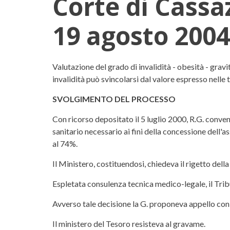
Corte di Cassa
19 agosto 2004
Corte di Cassazione, Sezi
Valutazione del grado di invalidità - obesità - gravi
invalidità può svincolarsi dal valore espresso nelle
SVOLGIMENTO DEL PROCESSO
Con ricorso depositato il 5 luglio 2000, R.G. conven
sanitario necessario ai fini della concessione dell'a
al 74%.
Il Ministero, costituendosi, chiedeva il rigetto de
Espletata consulenza tecnica medico-legale, il Tri
Avverso tale decisione la G. proponeva appello con 
Il ministero del Tesoro resisteva al gravame.