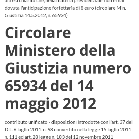
altresì chiarito che, nella materia previdenziale, non è mai
dovuta l'anticipazione forfettaria di 8 euro (circolare Min.
Giustizia 14.5.2012, n. 65934)
Circolare
Ministero della
Giustizia numero
65934 del 14
maggio 2012
Circolare Ministero della Giusti
contributo unificato - disposizioni introdotte con l'art. 37 del
D.L. 6 luglio 2011. n. 98 convertito nella legge 15 luglio 2011
n. 111 ed art. 28 legge n. 183 del 12 novembre 2011