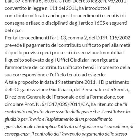
L'alt. 37, comma 6, lettera O) del Decreto legge n. 98/2011,
convertito in legge n. 111 del 2011, ha introdotto il
contributo unificato anche per il procedimenti esecutivi di
consegna e rilascio disciplinati dagli articoli 605 e seguenti
del c.p.c.
Per tali procedimenti l'art. 13, comma 2, del D.P.R. 115/2002
prevede il pagamento del contributo unificato pari alla metà
di quello previsto per i processi di esecuzione immobiliari.
Il quesito sollevato dagli Uffici Giudiziari non riguarda
l'ammontare del contributo unificato bensi il momento della
sua corresponsione e l'ufficio tenuto ad esigerlo.
A tale proposito in data 19 settembre 2011, il Dipartimento
dell' Organizzazione Giudiziaria, del Personale e dei Servizi,
Direzione Generale del Personale e della Formazione, con
circolare Prot. N. 6/1517/035/2011/CA, ha ritenuto che
"il
contributo unificato viene assolto dalla parte che si costituisce in
giudizio per l'avvio e l'espletamento di un procedimento
giurisdizionale che implica l'attività de! giudice e del cancelliere, di
conseguenza, il controllo dell 'avvenuto pagamento dello stesso