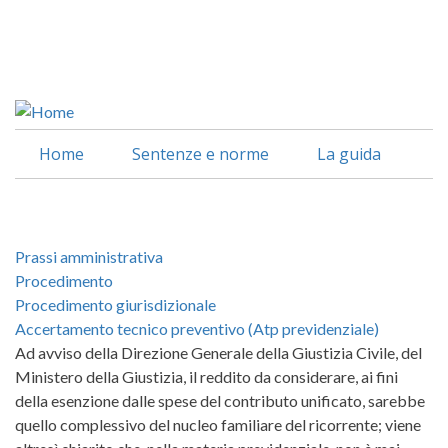
Salta
al
Facebook
contenuto
Linkedin
principale
Home
Sentenze e norme
La guida
Prassi amministrativa
Procedimento
Procedimento giurisdizionale
Accertamento tecnico preventivo (Atp previdenziale)
Ad avviso della Direzione Generale della Giustizia Civile, del
Ministero della Giustizia, il reddito da considerare, ai fini
della esenzione dalle spese del contributo unificato, sarebbe
quello complessivo del nucleo familiare del ricorrente; viene