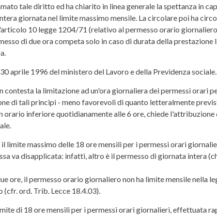
ato tale diritto ed ha chiarito in linea generale la spettanza in capo
intera giornata nel limite massimo mensile. La circolare poi ha circo
articolo 10 legge 1204/71 (relativo al permesso orario giornaliero d
esso di due ora competa solo in caso di durata della prestazione l
a.
 30 aprile 1996 del ministero del Lavoro e della Previdenza sociale.
contesta la limitazione ad un'ora giornaliera dei permessi orari per 
ione di tali principi - meno favorevoli di quanto letteralmente previ
 orario inferiore quotidianamente alle 6 ore, chiede l'attribuzione 
ale.
il limite massimo delle 18 ore mensili per i permessi orari giornalie
sa va disapplicata: infatti, altro è il permesso di giornata intera (ch
e due ore, il permesso orario giornaliero non ha limite mensile nella 
 (cfr. ord. Trib. Lecce 18.4.03).
imite di 18 ore mensili per i permessi orari giornalieri, effettuata r