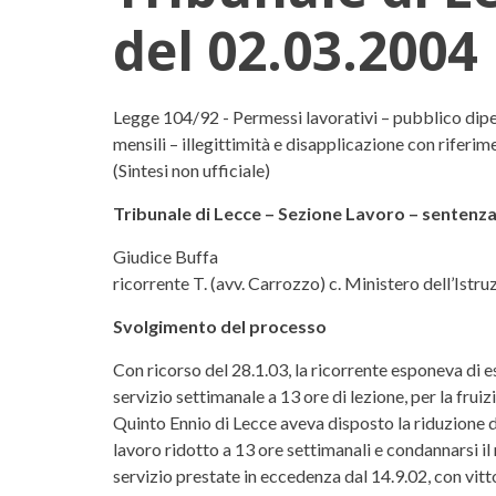
del 02.03.2004
Tribunale di Lecce - Sezio
Legge 104/92 - Permessi lavorativi – pubblico dipe
mensili – illegittimità e disapplicazione con rifer
(Sintesi non ufficiale)
Tribunale di Lecce – Sezione Lavoro – sentenza
Giudice Buffa
ricorrente T. (avv. Carrozzo) c. Ministero dell’Istru
Svolgimento del processo
Con ricorso del 28.1.03, la ricorrente esponeva di es
servizio settimanale a 13 ore di lezione, per la frui
Quinto Ennio di Lecce aveva disposto la riduzione di
lavoro ridotto a 13 ore settimanali e condannarsi il 
servizio prestate in eccedenza dal 14.9.02, con vitt