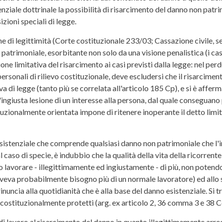
nziale dottrinale la possibilità di risarcimento del danno non patri
zioni speciali di legge.
che di legittimità (Corte costituzionale 233/03; Cassazione civile, s
patrimoniale, esorbitante non solo da una visione penalistica (i cas
e limitativa del risarcimento ai casi previsti dalla legge: nel perd
rsonali di rilievo costituzionale, deve escludersi che il risarciment
a di legge (tanto più se correlata all'articolo 185 Cp), e si è afferma
l'ingiusta lesione di un interesse alla persona, dal quale conseguano
zionalmente orientata impone di ritenere inoperante il detto limite
sistenziale che comprende qualsiasi danno non patrimoniale che l'ind
caso di specie, è indubbio che la qualità della vita della ricorrente
to lavorare - illegittimamente ed ingiustamente - di più, non potendo
 aveva probabilmente bisogno più di un normale lavoratore) ed allo s
 rinuncia alla quotidianità che è alla base del danno esistenziale. Si t
 costituzionalmente protetti (arg. ex articolo 2, 36 comma 3 e 38 C
e di lavoro al risarcimento del danno in quanto illegittimamente arre