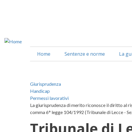
Salta
al
contenuto
principale
Home
Sentenze e norme
La gu
Giurisprudenza
Handicap
Permessi lavorativi
La giurisprudenza di merito riconosce il diritto al r
comma 6° legge 104/1992 (Tribunale di Lecce - Sez.
Tribunale di L