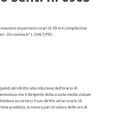
2004
o massimo ai permessi orari di 18 ore complessive
x art. 33 comma 6° L 104/1992.
indi del diritto alla riduzione dell'orario di
 Lamentava che il dirigente della scuola media statale
iedeva accertarsi il suo diritto ad un orario di
ione predetta, in misura pari al valore delle ore di