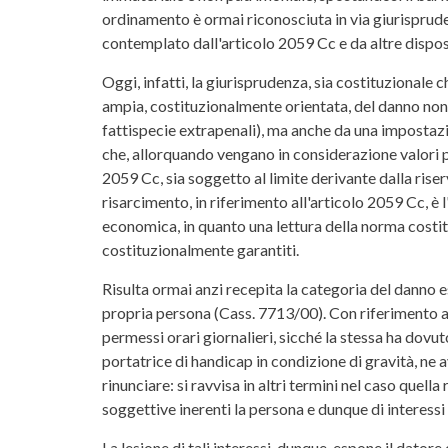
ordinamento è ormai riconosciuta in via giurisprude
contemplato dall'articolo 2059 Cc e da altre disposi
Oggi, infatti, la giurisprudenza, sia costituzionale 
ampia, costituzionalmente orientata, del danno non 
fattispecie extrapenali), ma anche da una impostazion
che, allorquando vengano in considerazione valori pe
2059 Cc, sia soggetto al limite derivante dalla riserv
risarcimento, in riferimento all'articolo 2059 Cc, è 
economica, in quanto una lettura della norma costitu
costituzionalmente garantiti.
Risulta ormai anzi recepita la categoria del danno e
propria persona (Cass. 7713/00). Con riferimento al 
permessi orari giornalieri, sicché la stessa ha dovu
portatrice di handicap in condizione di gravità, ne
rinunciare: si ravvisa in altri termini nel caso quella
soggettive inerenti la persona e dunque di interessi
La lesione di tali interessi, dunque, espone il dator