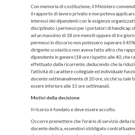
Con memoria di costituzione, il Ministero convenut
il rapporto di lavoro privato e non poteva applicar
interessi dei dipendenti con le esigenze organizza
disciplinato i permessi per i portatori di handicap 
ad un massimo di 18 ore mensili oppure di tre giorni 
permessi in discorso non potessero superare il 45% 
dirigente scolastico non aveva fatto altro che rappor
dipendente in genere (18 ore rispetto alle 40, che r
effettuato dalla ricorrente, deducendo che la ridu
l'attività di carattere collegiale ed individuale fu
docente settimanalmente di 20 ore, sicché su tale 
essere inferiore alle 15 ore settimanali.
Motivi della decisione
Il ricorso è fondato e deve essere accolto.
Occorre premettere che l'orario di servizio della ric
docente dedica, essendovi obbligato contrattualment