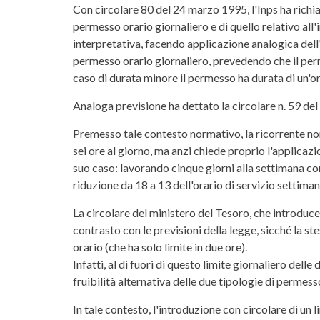
Con circolare 80 del 24 marzo 1995, l'Inps ha richiam
permesso orario giornaliero e di quello relativo all'
interpretativa, facendo applicazione analogica dell'
permesso orario giornaliero, prevedendo che il perm
caso di durata minore il permesso ha durata di un'or
Analoga previsione ha dettato la circolare n. 59 del
Premesso tale contesto normativo, la ricorrente non 
sei ore al giorno, ma anzi chiede proprio l'applicaz
suo caso: lavorando cinque giorni alla settimana con
riduzione da 18 a 13 dell'orario di servizio settiman
La circolare del ministero del Tesoro, che introduce 
contrasto con le previsioni della legge, sicché la stes
orario (che ha solo limite in due ore).
Infatti, al di fuori di questo limite giornaliero dell
fruibilità alternativa delle due tipologie di permesso
In tale contesto, l'introduzione con circolare di un l