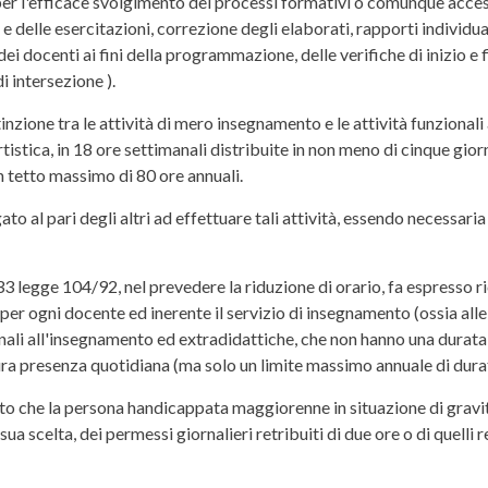
er l'efficace svolgimento dei processi formativi o comunque access
e delle esercitazioni, correzione degli elaborati, rapporti individu
dei docenti ai fini della programmazione, delle verifiche di inizio e 
di intersezione ).
tinzione tra le attività di mero insegnamento e le attività funzionali
artistica, in 18 ore settimanali distribuite in non meno di cinque gi
n tetto massimo di 80 ore annuali.
gato al pari degli altri ad effettuare tali attività, essendo necessa
33 legge 104/92, nel prevedere la riduzione di orario, fa espresso ri
per ogni docente ed inerente il servizio di insegnamento (ossia alle
ionali all'insegnamento ed extradidattiche, che non hanno una dura
ura presenza quotidiana (ma solo un limite massimo annuale di dura
to che la persona handicappata maggiorenne in situazione di gravi
ua scelta, dei permessi giornalieri retribuiti di due ore o di quelli 