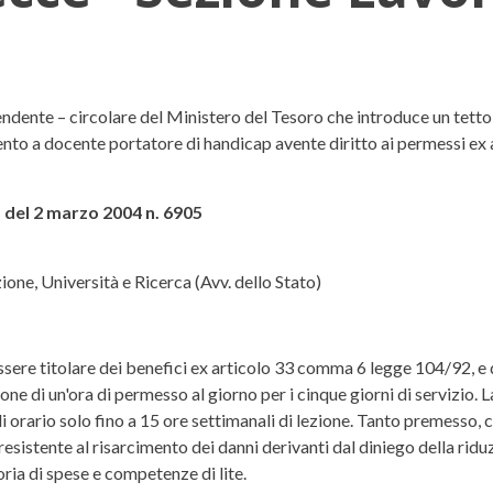
ne Lavoro Sent. n. 6905 del 02.03.
ndente – circolare del Ministero del Tesoro che introduce un tett
imento a docente portatore di handicap avente diritto ai permessi e
 del 2 marzo 2004 n. 6905
zione, Università e Ricerca (Avv. dello Stato)
sere titolare dei benefici ex articolo 33 comma 6 legge 104/92, e qu
zione di un'ora di permesso al giorno per i cinque giorni di servizio.
 orario solo fino a 15 ore settimanali di lezione. Tanto premesso, ch
resistente al risarcimento dei danni derivanti dal diniego della riduz
oria di spese e competenze di lite.