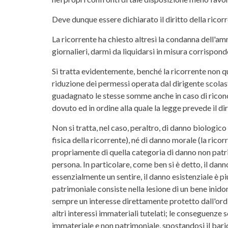
Deve dunque essere dichiarato il diritto della ricorr
La ricorrente ha chiesto altresì la condanna dell'a
giornalieri, darmi da liquidarsi in misura corrispo
Si tratta evidentemente, benché la ricorrente non qua
riduzione dei permessi operata dal dirigente scolas
guadagnato le stesse somme anche in caso di riconos
dovuto ed in ordine alla quale la legge prevede il di
Non si tratta, nel caso, peraltro, di danno biologic
fisica della ricorrente), né di danno morale (la rico
propriamente di quella categoria di danno non patri
persona. In particolare, come ben si è detto, il dann
essenzialmente un sentire, il danno esistenziale è pi
patrimoniale consiste nella lesione di un bene inid
sempre un interesse direttamente protetto dall'ordi
altri interessi immateriali tutelati; le conseguenze 
immateriale e non patrimoniale, spostandosi il barice