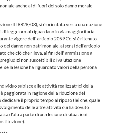
moniale anche al di fuori del solo danno morale
ezione III 8828/03), si è orientata verso una nozione
i di legge ormai riguardano in via maggioritaria
urante vigore dell' articolo 2059 Cc, si è ritenuto
o del danno non patrimoniale, ai sensi dell'articolo
to che ciò che rileva, ai fini dell' ammissione a
 pregiudizi non suscettibili di valutazione
, se la lesione ha riguardato valori della persona
ividuo subisce alle attività realizzatrici della
 è peggiorata in ragione della riduzione dei
 dedicare il proprio tempo al riposo (lei che, quale
volgimento delle altre attività cui ha dovuto
ratta d'altra parte di una lesione di situazioni
ostituzione).
cato.