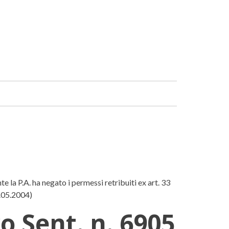
Facebook
Linkedin
e la P.A. ha negato i permessi retribuiti ex art. 33
1.05.2004)
o Sent. n. 6905