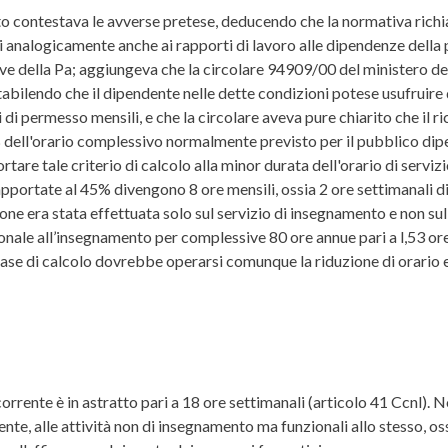
o contestava le avverse pretese, deducendo che la normativa rich
si analogicamente anche ai rapporti di lavoro alle dipendenze della
tive della Pa; aggiungeva che la circolare 94909/00 del ministero
stabilendo che il dipendente nelle dette condizioni potese usufruire
di permesso mensili, e che la circolare aveva pure chiarito che il ri
dell'orario complessivo normalmente previsto per il pubblico dipend
tare tale criterio di calcolo alla minor durata dell'orario di servi
apportate al 45% divengono 8 ore mensili, ossia 2 ore settimanali d
zione era stata effettuata solo sul servizio di insegnamento e non
nzionale all’insegnamento per complessive 80 ore annue pari a l,53 
base di calcolo dovrebbe operarsi comunque la riduzione di orario 
orrente è in astratto pari a 18 ore settimanali (articolo 41 Ccnl). No
e, alle attività non di insegnamento ma funzionali allo stesso, os