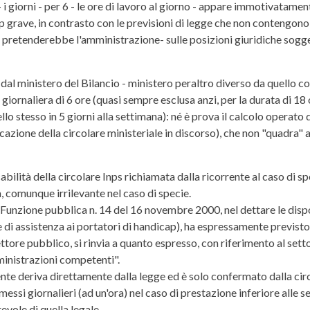
 i giorni - per 6 - le ore di lavoro al giorno - appare immotivatame
grave, in contrasto con le previsioni di legge che non contengono an
e pretenderebbe l'amministrazione- sulle posizioni giuridiche sogge
dal ministero del Bilancio - ministero peraltro diverso da quello co
giornaliera di 6 ore (quasi sempre esclusa anzi, per la durata di 18 o
llo stesso in 5 giorni alla settimana): né è prova il calcolo operato
icazione della circolare ministeriale in discorso), che non "quadra" 
bilità della circolare Inps richiamata dalla ricorrente al caso di s
a, comunque irrilevante nel caso di specie.
la Funzione pubblica n. 14 del 16 novembre 2000, nel dettare le dis
e di assistenza ai portatori di handicap), ha espressamente previsto
ttore pubblico, si rinvia a quanto espresso, con riferimento al settor
ministrazioni competenti".
rrente deriva direttamente dalla legge ed è solo confermato dalla cir
messi giornalieri (ad un'ora) nel caso di prestazione inferiore alle se
evole di quella legale.