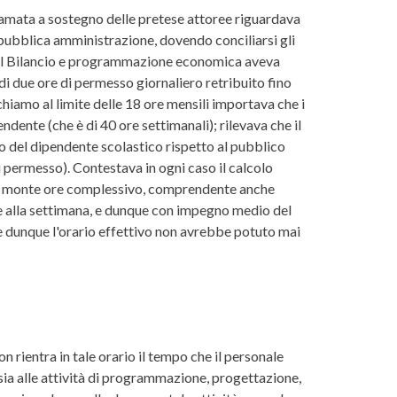
iamata a sostegno delle pretese attoree riguardava
 pubblica amministrazione, dovendo conciliarsi gli
 del Bilancio e programmazione economica aveva
 di due ore di permesso giornaliero retribuito fino
chiamo al limite delle 18 ore mensili importava che i
ente (che è di 40 ore settimanali); rilevava che il
zio del dipendente scolastico rispetto al pubblico
i permesso). Contestava in ogni caso il calcolo
 sul monte ore complessivo, comprendente anche
ore alla settimana, e dunque con impegno medio del
e dunque l'orario effettivo non avrebbe potuto mai
n rientra in tale orario il tempo che il personale
sia alle attività di programmazione, progettazione,