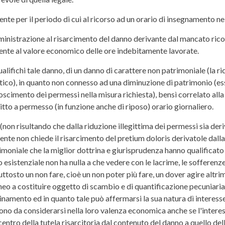
ente per il periodo di cui al ricorso ad un orario di insegnamento ne
mministrazione al risarcimento del danno derivante dal mancato ric
ndente al valore economico delle ore indebitamente lavorate.
lifichi tale danno, di un danno di carattere non patrimoniale (la ri
tico), in quanto non connesso ad una diminuzione di patrimonio (ess
cimento dei permessi nella misura richiesta), bensì correlato alla
ritto a permesso (in funzione anche di riposo) orario giornaliero.
o (non risultando che dalla riduzione illegittima dei permessi sia d
rrente non chiede il risarcimento del pretium doloris derivatole dalla
moniale che la miglior dottrina e giurisprudenza hanno qualificato 
o esistenziale non ha nulla a che vedere con le lacrime, le sofferenze
uttosto un non fare, cioè un non poter più fare, un dover agire altri
oneo a costituire oggetto di scambio e di quantificazione pecuniari
namento ed in quanto tale può affermarsi la sua natura dì interesse
sono da considerarsi nella loro valenza economica anche se l'interes
ntro della tutela risarcitoria dal contenuto del danno a quello della