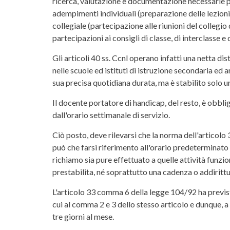
ricerca, valutazione e documentazione necessarie p
adempimenti individuali (preparazione delle lezioni 
collegiale (partecipazione alle riunioni del collegio 
partecipazioni ai consigli di classe, di interclasse e 
Gli articoli 40 ss. Ccnl operano infatti una netta dis
nelle scuole ed istituti di istruzione secondaria ed 
sua precisa quotidiana durata, ma è stabilito solo u
Il docente portatore di handicap, del resto, è obbli
dall'orario settimanale di servizio.
Ciò posto, deve rilevarsi che la norma dell'articolo 
può che farsi riferimento all'orario predeterminato 
richiamo sia pure effettuato a quelle attività funz
prestabilita, né soprattutto una cadenza o addiritt
L'articolo 33 comma 6 della legge 104/92 ha previs
cui al comma 2 e 3 dello stesso articolo e dunque, a s
tre giorni al mese.