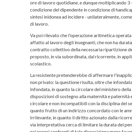
ore di lavoro quotidiane, e dunque moltiplicando 3 -
condizione del dipendente in condizione di handicap 
sintesi inidonea ad incidere - unilateralmente, com
di lavoro.
Va poi rilevato che l'operazione aritmetica operata 
affatto al lavoro degli insegnanti, che non ha durata 
contratto collettivo della necessaria ripartizione de
proposto, in via subordinata, dal ricorrente, in appl
scolastico.
La resistente pretenderebbe di affermare l'inapplica
non privato: la questione risulta, oltre che infondat
Infondata, in quanto la circolare del ministero del
disposizioni di sostegno alla maternità e paternità 
circolare e non incompatibili con la disciplina del se
quanto frutto di un indirizzo concordato con le am
Irrilevante, in quanto il diritto azionato dalla rico
via interpretativa cerca di limitare la durata dei per
nei propri confronti di tale disposizione meno favor