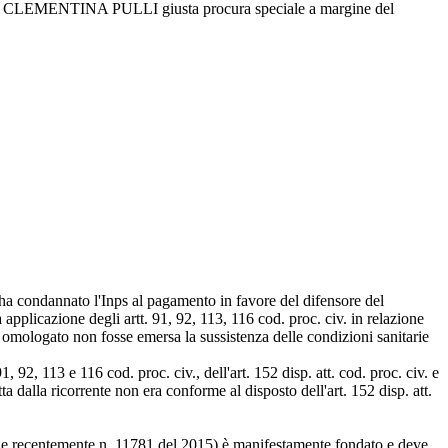
ENTINA PULLI giusta procura speciale a margine del
 ha condannato l'Inps al pagamento in favore del difensore del
 applicazione degli artt. 91, 92, 113, 116 cod. proc. civ. in relazione
vo omologato non fosse emersa la sussistenza delle condizioni sanitarie
 92, 113 e 116 cod. proc. civ., dell'art. 152 disp. att. cod. proc. civ. e
a dalla ricorrente non era conforme al disposto dell'art. 152 disp. att.
e recentemente n. 11781 del 2015) è manifestamente fondato e deve