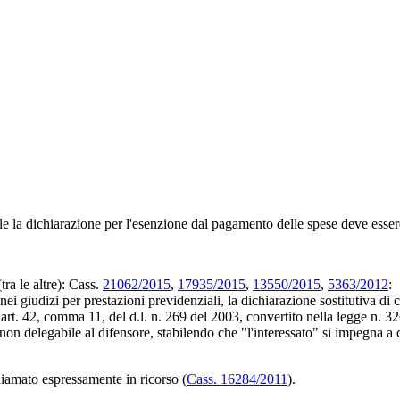
e la dichiarazione per l'esenzione dal pagamento delle spese deve essere
tra le altre): Cass.
21062/2015
,
17935/2015
,
13550/2015
,
5363/2012
:
i giudizi per prestazioni previdenziali, la dichiarazione sostitutiva di c
all'art. 42, comma 11, del d.l. n. 269 del 2003, convertito nella legge n. 3
non delegabile al difensore, stabilendo che "l'interessato" si impegna a c
hiamato espressamente in ricorso (
Cass. 16284/2011
).