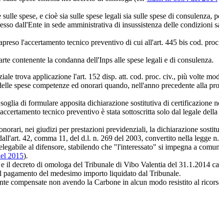
sulle spese, e cioè sia sulle spese legali sia sulle spese di consulenza,
sso dall'Ente in sede amministrativa di insussistenza delle condizioni sa
eso l'accertamento tecnico preventivo di cui all'art. 445 bis cod. proc. 
arte contenente la condanna dell'Inps alle spese legali e di consulenza.
ale trova applicazione l'art. 152 disp. att. cod. proc. civ., più volte mo
e spese competenze ed onorari quando, nell'anno precedente alla pronunzi
a soglia di formulare apposita dichiarazione sostitutiva di certificazione n
 accertamento tecnico preventivo è stata sottoscritta solo dal legale della
orari, nei giudizi per prestazioni previdenziali, la dichiarazione sostitut
to dall'art. 42, comma 11, del d.l. n. 269 del 2003, convertito nella legge n
gabile al difensore, stabilendo che "l'interessato" si impegna a comunica
del 2015
).
 e il decreto di omologa del Tribunale di Vibo Valentia del 31.1.2014 ca
 al pagamento del medesimo importo liquidato dal Tribunale.
ente compensate non avendo la Carbone in alcun modo resistito al ricors