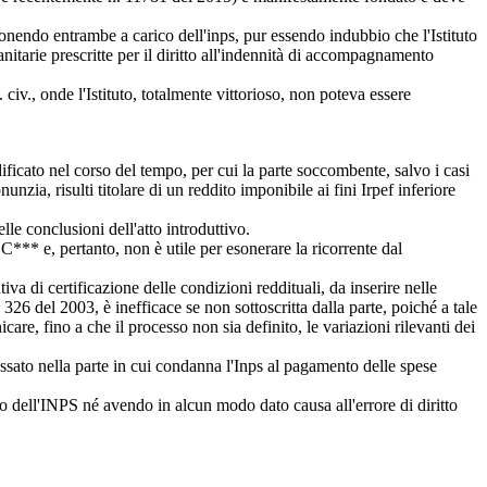
 ponendo entrambe a carico dell'inps, pur essendo indubbio che l'Istituto
nitarie prescritte per il diritto all'indennità di accompagnamento
civ., onde l'Istituto, totalmente vittorioso, non poteva essere
dificato nel corso del tempo, per cui la parte soccombente, salvo i casi
a, risulti titolare di un reddito imponibile ai fini Irpef inferiore
elle conclusioni dell'atto introduttivo.
 C*** e, pertanto, non è utile per esonerare la ricorrente dal
iva di certificazione delle condizioni reddituali, da inserire nelle
. 326 del 2003, è inefficace se non sottoscritta dalla parte, poiché a tale
re, fino a che il processo non sia definito, le variazioni rilevanti dei
ssato nella parte in cui condanna l'Inps al pagamento delle spese
o dell'INPS né avendo in alcun modo dato causa all'errore di diritto