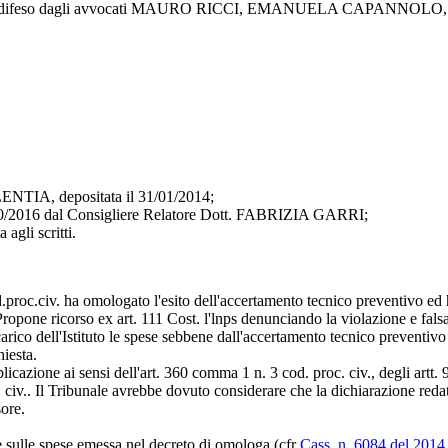
feso dagli avvocati MAURO RICCI, EMANUELA CAPANNOLO, CLEM
NTIA, depositata il 31/01/2014;
06/10/2016 dal Consigliere Relatore Dott. FABRIZIA GARRI;
agli scritti.
.proc.civ. ha omologato l'esito dell'accertamento tecnico preventivo ed
Propone ricorso ex art. 111 Cost. l'lnps denunciando la violazione e falsa
 carico dell'Istituto le spese sebbene dall'accertamento tecnico preventi
iesta.
cazione ai sensi dell'art. 360 comma 1 n. 3 cod. proc. civ., degli artt. 91,
. civ.. Il Tribunale avrebbe dovuto considerare che la dichiarazione redatt
sore.
ne sulle spese emessa nel decreto di omologa (cfr
Cass. n. 6084 del 2014