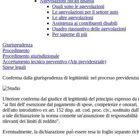
Agevolazioni fiscali disabili
Quali sono le agevolazioni
Le agevolazioni per il settore auto
Le altre agevolazioni
Assistenza ai contribuenti disabili
Quadro riassuntivo delle agevolazioni
Per saperne di più
Giurisprudenza
Procedimento
Procedimento giurisdizionale
Accertamento tecnico preventivo (Atp previdenziale)
Spese legali
Conferma dalla giurisprudenza di legittimità: nel processo previdenzial
Ulteriore conferma dal giudice di legittimità del principio espresso da (
"ai fini dell' esenzione dal pagamento di spese, competenze e onorari, ne
dell'atto introduttivo ex art. 152 disp. att. cod. proc. civ., sostituito d
a tale dichiarazione la norma connette un'assunzione di responsabilità 
rilevanti dei limiti di reddito".
Eventualmente, la dichiarazione può essere resa in foglio separato ric