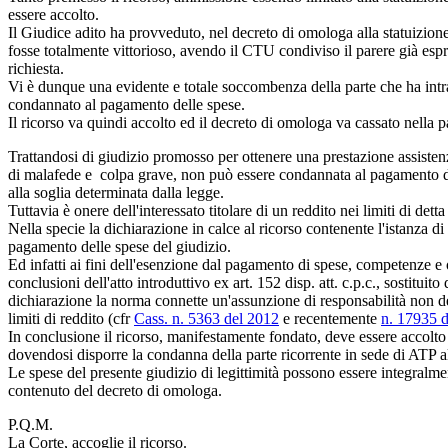
essere accolto.
Il Giudice adito ha provveduto, nel decreto di omologa alla statuizione 
fosse totalmente vittorioso, avendo il CTU condiviso il parere già espre
richiesta.
Vi è dunque una evidente e totale soccombenza della parte che ha intrapr
condannato al pagamento delle spese.
Il ricorso va quindi accolto ed il decreto di omologa va cassato nella p
Trattandosi di giudizio promosso per ottenere una prestazione assistenzi
di malafede e colpa grave, non può essere condannata al pagamento dell
alla soglia determinata dalla legge.
Tuttavia è onere dell'interessato titolare di un reddito nei limiti di dett
Nella specie la dichiarazione in calce al ricorso contenente l'istanza di
pagamento delle spese del giudizio.
Ed infatti ai fini dell'esenzione dal pagamento di spese, competenze e on
conclusioni dell'atto introduttivo ex art. 152 disp. att. c.p.c., sostitui
dichiarazione la norma connette un'assunzione di responsabilità non dele
limiti di reddito (cfr
Cass. n. 5363 del 2012
e recentemente
n. 17935 
In conclusione il ricorso, manifestamente fondato, deve essere accolto
dovendosi disporre la condanna della parte ricorrente in sede di ATP
Le spese del presente giudizio di legittimità possono essere integralm
contenuto del decreto di omologa.
P.Q.M.
La Corte, accoglie il ricorso.