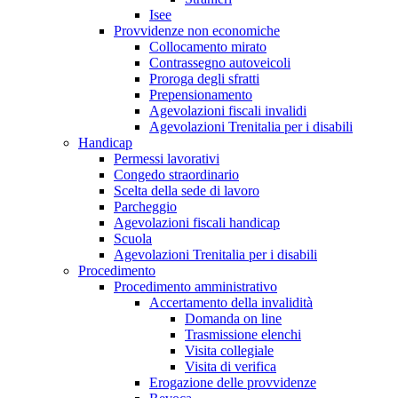
Isee
Provvidenze non economiche
Collocamento mirato
Contrassegno autoveicoli
Proroga degli sfratti
Prepensionamento
Agevolazioni fiscali invalidi
Agevolazioni Trenitalia per i disabili
Handicap
Permessi lavorativi
Congedo straordinario
Scelta della sede di lavoro
Parcheggio
Agevolazioni fiscali handicap
Scuola
Agevolazioni Trenitalia per i disabili
Procedimento
Procedimento amministrativo
Accertamento della invalidità
Domanda on line
Trasmissione elenchi
Visita collegiale
Visita di verifica
Erogazione delle provvidenze