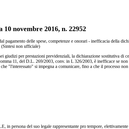
a 10 novembre 2016, n. 22952
a 10 novembre 2016, n. 22952
e dal pagamento delle spese, competenze e onorari - inefficacia della dichi
(Sintesi non ufficiale)
 giudizi per prestazioni previdenziali, la dichiarazione sostitutiva di cer
. 42, comma 11, del D.L. 269/2003, conv. in L 326/2003, è inefficace se non
che "l'interessato" si impegna a comunicare, fino a che il processo non si
sona del suo legale rappresentante pro tempore, elettivamen