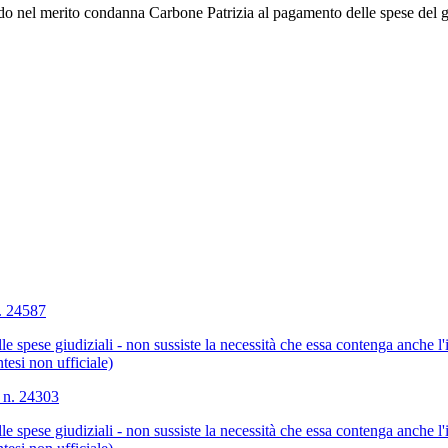
do nel merito condanna Carbone Patrizia al pagamento delle spese del gi
n. 24587
dalle spese giudiziali - non sussiste la necessità che essa contenga anche 
ntesi non ufficiale)
 n. 24303
dalle spese giudiziali - non sussiste la necessità che essa contenga anche 