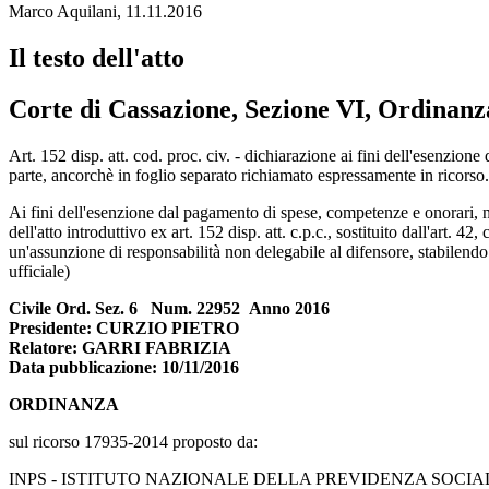
Marco Aquilani, 11.11.2016
Il testo dell'atto
Corte di Cassazione, Sezione VI, Ordinanz
Corte di Cassazione, Sezione VI, Ordinanz
Art. 152 disp. att. cod. proc. civ. - dichiarazione ai fini dell'esenzion
parte, ancorchè in foglio separato richiamato espressamente in ricorso. 
Ai fini dell'esenzione dal pagamento di spese, competenze e onorari, nei
dell'atto introduttivo ex art. 152 disp. att. c.p.c., sostituito dall'art
un'assunzione di responsabilità non delegabile al difensore, stabilendo 
ufficiale)
Civile Ord. Sez. 6 Num. 22952 Anno 2016
Presidente: CURZIO PIETRO
Relatore: GARRI FABRIZIA
Data pubblicazione: 10/11/2016
ORDINANZA
sul ricorso 17935-2014 proposto da:
INPS - ISTITUTO NAZIONALE DELLA PREVIDENZA SOCIALE, in per