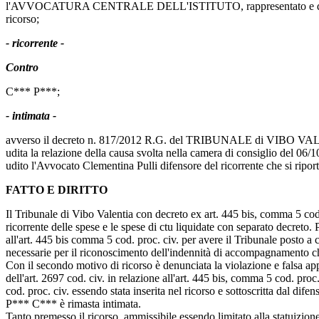
l'AVVOCATURA CENTRALE DELL'ISTITUTO, rappresentato e di
ricorso;
- ricorrente -
Contro
C*** P***;
- intimata -
avverso il decreto n. 817/2012 R.G. del TRIBUNALE di VIBO VALE
udita la relazione della causa svolta nella camera di consiglio del 
udito l'Avvocato Clementina Pulli difensore del ricorrente che si riporta 
FATTO E DIRITTO
Il Tribunale di Vibo Valentia con decreto ex art. 445 bis, comma 5 cod
ricorrente delle spese e le spese di ctu liquidate con separato decreto. 
all'art. 445 bis comma 5 cod. proc. civ. per avere il Tribunale posto a
necessarie per il riconoscimento dell'indennità di accompagnamento ch
Con il secondo motivo di ricorso è denunciata la violazione e falsa appli
dell'art. 2697 cod. civ. in relazione all'art. 445 bis, comma 5 cod. proc
cod. proc. civ. essendo stata inserita nel ricorso e sottoscritta dal difen
P*** C*** è rimasta intimata.
Tanto premesso il ricorso, ammissibile essendo limitato alla statuizio