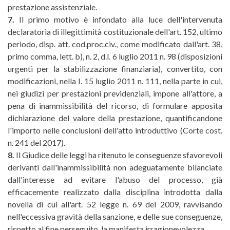
prestazione assistenziale.
7.
Il primo motivo è infondato alla luce dell'intervenuta
declaratoria di illegittimità costituzionale dell'art. 152, ultimo
periodo, disp. att. cod.proc.civ., come modificato dall'art. 38,
primo comma, lett. b), n. 2, d.l. 6 luglio 2011 n. 98 (disposizioni
urgenti per la stabilizzazione finanziaria), convertito, con
modificazioni, nella I. 15 luglio 2011 n. 111, nella parte in cui,
nei giudizi per prestazioni previdenziali, impone all'attore, a
pena di inammissibilità del ricorso, di formulare apposita
dichiarazione del valore della prestazione, quantificandone
l'importo nelle conclusioni dell'atto introduttivo (Corte cost.
n. 241 del 2017).
8.
Il Giudice delle leggi ha ritenuto le conseguenze sfavorevoli
derivanti dall'inammissibilità non adeguatamente bilanciate
dall'interesse ad evitare l'abuso del processo, già
efficacemente realizzato dalla disciplina introdotta dalla
novella di cui all'art. 52 legge n. 69 del 2009, ravvisando
nell'eccessiva gravità della sanzione, e delle sue conseguenze,
rispetto al fine perseguito, la manifesta irragionevolezza.