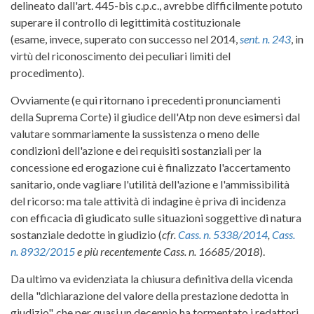
delineato dall'art. 445-bis c.p.c., avrebbe difficilmente potuto
superare il controllo di legittimità costituzionale
(esame, invece, superato con successo nel 2014,
sent. n. 243
, in
virtù del riconoscimento dei peculiari limiti del
procedimento).
Ovviamente (e qui ritornano i precedenti pronunciamenti
della Suprema Corte) il giudice dell'Atp non deve esimersi dal
valutare sommariamente la sussistenza o meno delle
condizioni dell'azione e dei requisiti sostanziali per la
concessione ed erogazione cui è finalizzato l'accertamento
sanitario, onde vagliare l'utilità dell'azione e l'ammissibilità
del ricorso: ma tale attività di indagine è priva di incidenza
con efficacia di giudicato sulle situazioni soggettive di natura
sostanziale dedotte in giudizio (
cfr.
Cass. n. 5338/2014
,
Cass.
n. 8932/2015
e più recentemente Cass. n. 16685/2018
).
Da ultimo va evidenziata la chiusura definitiva della vicenda
della "dichiarazione del valore della prestazione dedotta in
giudizio", che per quasi un decennio ha tormentato i redattori