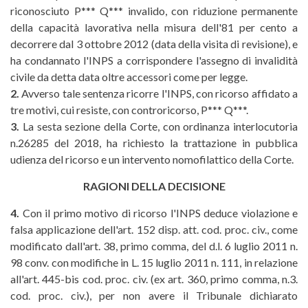
riconosciuto P*** Q*** invalido, con riduzione permanente
della capacità lavorativa nella misura dell'81 per cento a
decorrere dal 3 ottobre 2012 (data della visita di revisione), e
ha condannato l'INPS a corrispondere l'assegno di invalidità
civile da detta data oltre accessori come per legge.
2.
Avverso tale sentenza ricorre l'INPS, con ricorso affidato a
tre motivi, cui resiste, con controricorso, P*** Q***.
3.
La sesta sezione della Corte, con ordinanza interlocutoria
n.26285 del 2018, ha richiesto la trattazione in pubblica
udienza del ricorso e un intervento nomofilattico della Corte.
RAGIONI DELLA DECISIONE
4.
Con il primo motivo di ricorso l'INPS deduce violazione e
falsa applicazione dell'art. 152 disp. att. cod. proc. civ., come
modificato dall'art. 38, primo comma, del d.l. 6 luglio 2011 n.
98 conv. con modifiche in L. 15 luglio 2011 n. 111, in relazione
all'art. 445-bis cod. proc. civ. (ex art. 360, primo comma, n.3.
cod. proc. civ.), per non avere il Tribunale dichiarato