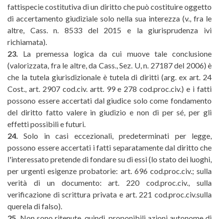
fattispecie costitutiva di un diritto che può costituire oggetto
di accertamento giudiziale solo nella sua interezza (v., fra le
altre, Cass. n. 8533 del 2015 e la giurisprudenza ivi
richiamata).
23.
La premessa logica da cui muove tale conclusione
(valorizzata, fra le altre, da Cass., Sez. U, n. 27187 del 2006) è
che la tutela giurisdizionale è tutela di diritti (arg. ex art. 24
Cost., art. 2907 cod.civ. artt. 99 e 278 cod.proc.civ.) e i fatti
possono essere accertati dal giudice solo come fondamento
del diritto fatto valere in giudizio e non di per sé, per gli
effetti possibili e futuri.
24.
Solo in casi eccezionali, predeterminati per legge,
possono essere accertati i fatti separatamente dal diritto che
l'interessato pretende di fondare su di essi (lo stato dei luoghi,
per urgenti esigenze probatorie: art. 696 cod.proc.civ.; sulla
verità di un documento: art. 220 cod.proc.civ., sulla
verificazione di scrittura privata e art. 221 cod.proc.civ.sulla
querela di falso).
25.
Non sono ritenute, quindi, proponibili azioni autonome di