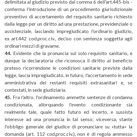
delimitata al giudizio previsto dal comma 6 dell'art.445-bis -
conferma l'introduzione di un procedimento giurisdizionale
preventivo di accertamento del requisito sanitario richiesto
dalla legge per un diritto ad una prestazione, previdenziale o
assistenziale, lasciando impregiudicato l'ordinario giudizio,
ex art.442 cod.proc.civ., deciso con sentenza soggetta agli
ordinari mezzi di gravame.
44.
Evidente che la pronuncia sul solo requisito sanitario, e
dunque la declaratoria che riconosca il diritto al beneficio
preteso ricorrendone le condizioni sanitarie previste dalla
legge, lascia impregiudicato, in futuro, l'accertamento in sede
amministrativa dei restanti requisiti extrasanitari e, se
contestati, in sede giudiziaria.
45.
Fra l'altro, l'ordinamento ammette sentenze di condanna
condizionata, allorquando l'evento condizionante sia
realmente tale, quale fatto futuro ed incerto, e sussista
interesse ad una pronuncia in tal senso; viceversa, stante
l'obbligo generale del giudice di pronunciare su «tutta» la
domanda (art. 112 cod.proc.civ.), non è di regola ammesso