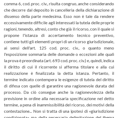
comma 6, cod. proc. civ., risulta congruo, anche considerando
che decorre dal deposito in cancelleria della dichiarazione di
dissenso della parte medesima. Esso non è tale da rendere
eccessivamente difficile agli interessati la tutela delle proprie
ragioni, tenendo, altresì, conto che già il ricorso, con il quale si
propone l'istanza di accertamento tecnico preventivo,
contiene tutti gli elementi propri di un ricorso giurisdizionale,
ai sensi dell'art. 125 cod. proc. civ., o quanto meno
l'esposizione sommaria delle domande o eccezioni alle quali
la prova è preordinata (art. 693 cod. proc. civ.) e, quindi, indica
il diritto di cui il ricorrente si afferma titolare e alla cui
realizzazione è finalizzata la detta istanza. Pertanto, il
termine indicato contempera le esigenze di tutela del diritto
di difesa con quelle di garantire una ragionevole durata del
processo. Da ciò consegue anche la ragionevolezza della
previsione in ordine alla necessaria specificazione nel detto
termine, a pena di inammissibilità del ricorso, dei motivi della
contestazione... Non si tratta di una ipotesi di «giurisdizione
condizionata» ma della necessaria delimitazione del thema