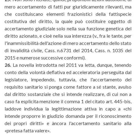
mero accertamento di fatti pur giuridicamente rilevanti, ma
che costituiscano elementi frazionistici della fattispecie
costitutiva del diritto, la quale può costituire oggetto di
accertamento giudiziale solo nella sua funzione genetica del
diritto azionato, e cioè nella sua interezza (v., fra le tante, per
l'inammissibilità dell'azione di mero accertamento dello stato
di invalidità civile, Cass. n.6731 del 2014, Cass. n. 1035 del
2015 e numerose successive conformi).
26.
La novella introdotta nel 2011 va letta, dunque, tenendo
conto della volontà deflativa ed acceleratoria perseguita dal
legislatore, impedendo, tuttavia, che l'accertamento del
requisito sanitario si ponga come fattore a sé stante, avulso
dal diritto sostanziale che si intende realizzare, di cui non a
caso fa esplicita menzione il comma 1 del citato art. 445-bis,
laddove individua la legittimazione attiva in capo a «chi
intende proporre in giudizio domanda per il riconoscimento
dei propri diritti» e àncora l'accertamento sanitario alla
«pretesa fatta valere».