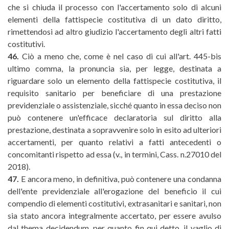
che si chiuda il processo con l'accertamento solo di alcuni
elementi della fattispecie costitutiva di un dato diritto,
rimettendosi ad altro giudizio l'accertamento degli altri fatti
costitutivi.
46.
Ciò a meno che, come è nel caso di cui all'art. 445-bis
ultimo comma, la pronuncia sia, per legge, destinata a
riguardare solo un elemento della fattispecie costitutiva, il
requisito sanitario per beneficiare di una prestazione
previdenziale o assistenziale, sicché quanto in essa deciso non
può contenere un'efficace declaratoria sul diritto alla
prestazione, destinata a sopravvenire solo in esito ad ulteriori
accertamenti, per quanto relativi a fatti antecedenti o
concomitanti rispetto ad essa (v., in termini, Cass. n.27010 del
2018).
47.
E ancora meno, in definitiva, può contenere una condanna
dell'ente previdenziale all'erogazione del beneficio il cui
compendio di elementi costitutivi, extrasanitari e sanitari, non
sia stato ancora integralmente accertato, per essere avulso
dal thema decidendum, per quanto fin qui detto, il vaglio di