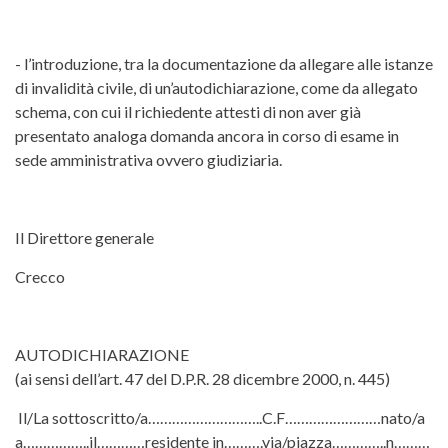
- l’introduzione, tra la documentazione da allegare alle istanze
di invalidità civile, di un’autodichiarazione, come da allegato
schema, con cui il richiedente attesti di non aver già
presentato analoga domanda ancora in corso di esame in
sede amministrativa ovvero giudiziaria.
Il Direttore generale
Crecco
AUTODICHIARAZIONE
(ai sensi dell’art. 47 del D.P.R. 28 dicembre 2000, n. 445)
Il/La sottoscritto/a………………………..C.F……………………nato/a
a……………..il…………residente in……….via/piazza…………..n………